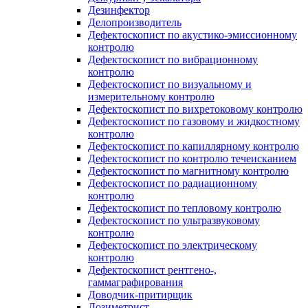
Дезинфектор
Делопроизводитель
Дефектоскопист по акустико-эмиссионному
контролю
Дефектоскопист по вибрационному
контролю
Дефектоскопист по визуальному и
измерительному контролю
Дефектоскопист по вихретоковому контролю
Дефектоскопист по газовому и жидкостному
контролю
Дефектоскопист по капиллярному контролю
Дефектоскопист по контролю течеисканием
Дефектоскопист по магнитному контролю
Дефектоскопист по радиационному
контролю
Дефектоскопист по тепловому контролю
Дефектоскопист по ультразвуковому
контролю
Дефектоскопист по электрическому
контролю
Дефектоскопист рентгено-,
гаммаграфирования
Доводчик-притирщик
Дозиметрист