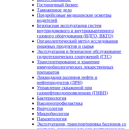
Гостиничный бизнес
Таможенное дело
Предрейсовые медицинские осмотры
водителей
Безопасная эксплуатация систем
внутридомового и внутриквартирного
газового оборудования (ВДГО, ВКГО)
Органолептический метод исследования
пищевых продуктов и сырья
Эксплуатация и безопасное обслуживание
гидротехнических сооружений (ГТС)
Транспортирование и хранение
иммунобиологических лекарственных
препаратов
Ликвидация разливов нефти и
нефтепродуктов (ЛРН)
Управление скважиной при
газонефтеводопроявлениях (ГНВП)
Бактериология
Вакцинопрофилактика
Вирусология
Микробиология
Паразитология
Эксплуатация, транспортировка баллонов со