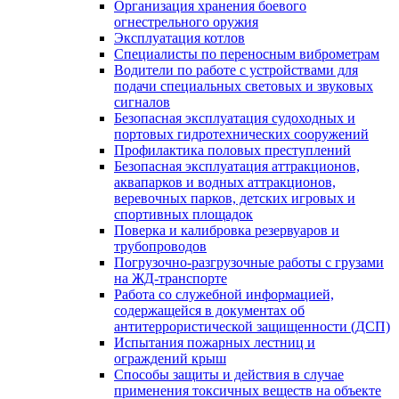
Организация хранения боевого
огнестрельного оружия
Эксплуатация котлов
Специалисты по переносным виброметрам
Водители по работе с устройствами для
подачи специальных световых и звуковых
сигналов
Безопасная эксплуатация судоходных и
портовых гидротехнических сооружений
Профилактика половых преступлений
Безопасная эксплуатация аттракционов,
аквапарков и водных аттракционов,
веревочных парков, детских игровых и
спортивных площадок
Поверка и калибровка резервуаров и
трубопроводов
Погрузочно-разгрузочные работы с грузами
на ЖД-транспорте
Работа со служебной информацией,
содержащейся в документах об
антитеррористической защищенности (ДСП)
Испытания пожарных лестниц и
ограждений крыш
Способы защиты и действия в случае
применения токсичных веществ на объекте