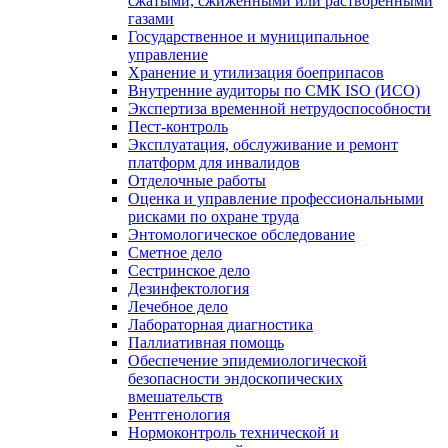
сжатыми, сжиженными или растворенными
газами
Государственное и муниципальное
управление
Хранение и утилизация боеприпасов
Внутренние аудиторы по СМК ISO (ИСО)
Экспертиза временной нетрудоспособности
Пест-контроль
Эксплуатация, обслуживание и ремонт
платформ для инвалидов
Отделочные работы
Оценка и управление профессиональными
рисками по охране труда
Энтомологическое обследование
Сметное дело
Сестринское дело
Дезинфектология
Лечебное дело
Лабораторная диагностика
Паллиативная помощь
Обеспечение эпидемиологической
безопасности эндоскопических
вмешательств
Рентгенология
Нормоконтроль технической и