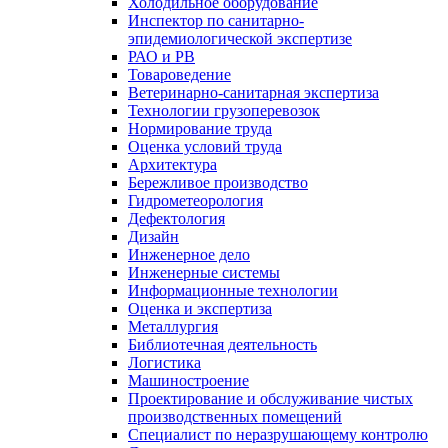
Холодильное оборудование
Инспектор по санитарно-
эпидемиологической экспертизе
РАО и РВ
Товароведение
Ветеринарно-санитарная экспертиза
Технологии грузоперевозок
Нормирование труда
Оценка условий труда
Архитектура
Бережливое производство
Гидрометеорология
Дефектология
Дизайн
Инженерное дело
Инженерные системы
Информационные технологии
Оценка и экспертиза
Металлургия
Библиотечная деятельность
Логистика
Машиностроение
Проектирование и обслуживание чистых
производственных помещений
Специалист по неразрушающему контролю