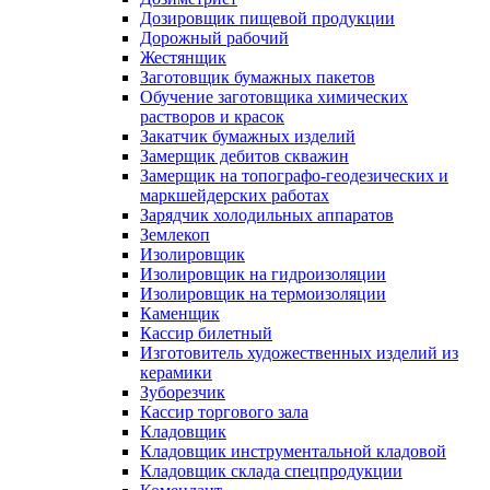
Дозировщик пищевой продукции
Дорожный рабочий
Жестянщик
Заготовщик бумажных пакетов
Обучение заготовщика химических
растворов и красок
Закатчик бумажных изделий
Замерщик дебитов скважин
Замерщик на топографо-геодезических и
маркшейдерских работах
Зарядчик холодильных аппаратов
Землекоп
Изолировщик
Изолировщик на гидроизоляции
Изолировщик на термоизоляции
Каменщик
Кассир билетный
Изготовитель художественных изделий из
керамики
Зуборезчик
Кассир торгового зала
Кладовщик
Кладовщик инструментальной кладовой
Кладовщик склада спецпродукции