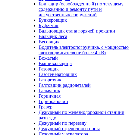
Бригадир (освобожденный) по текущему
содержанию и ремонту пути и
искусственных сооружений
Бункеровщик
Буфетчик
Вальцовщик стана горячей прокатки
Вальщик леса
Весовщик
Водитель электропогрузчика, с мощностью
электродвигателя не более 4 кВт
Вожатый
Вышивальщица
Газовщик
Газогенераторщик
Газорезчик
Галтовщик радиодеталей
Гальваник
Горничная
Горнорабочий
Гравер
Дежурный по железнодорожной станции,
разъезду
Дежурный по переезду
Дежурный стрелочного поста
Дежурный у эскалатора