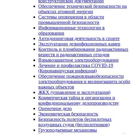
конструкторской документации
Обеспечение технической безопасности на
объектах атомной энергии
Системы оповещения в области
промышленной безопасности
Информационные технологии в
образовании
Антидопинговая деятельность в спорте
Эксплуатации дезинфекционных камер
Контроль и пломбирование радиоактивных
веществ и радиоактивных отходов
Взрывозащитное электрооборудование
Лечение и профилактика COVID-19
(Коронавирусная инфекция)
Обеспечение пожаровзрывобезопасности
электрооборудования и молниезащита особо
важных объектов
ЖКХ (управление и эксплуатация)
Коммерческая тайна в организации и
конфиденциальному делопроизводству
Оценочное дело
Экономическая безопасность
Безопасность полетов беспилотных
воздушных судов (беспилотников)
Грузоподъемные механизмы