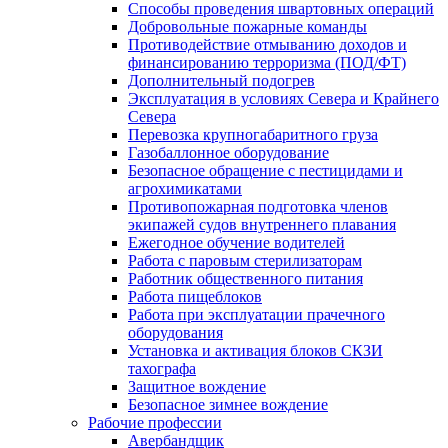
Способы проведения швартовных операций
Добровольные пожарные команды
Противодействие отмыванию доходов и
финансированию терроризма (ПОД/ФТ)
Дополнительный подогрев
Эксплуатация в условиях Севера и Крайнего
Севера
Перевозка крупногабаритного груза
Газобаллонное оборудование
Безопасное обращение с пестицидами и
агрохимикатами
Противопожарная подготовка членов
экипажей судов внутреннего плавания
Ежегодное обучение водителей
Работа с паровым стерилизаторам
Работник общественного питания
Работа пищеблоков
Работа при эксплуатации прачечного
оборудования
Установка и активация блоков СКЗИ
тахографа
Защитное вождение
Безопасное зимнее вождение
Рабочие профессии
Авербандщик