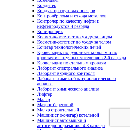
Комендант
Кондитер
Кондуктор грузовых поездов
Контролёр лома и отхода металлов
Контролер по качеству нефти и
нефтепродуктов 4 разряда
Копировщик
Косметик-эстетист по уходу за лицом
Косметик-эстетист по уходу за телом
Кочегар технологических печей
Кровельщик по рулонным кровлям и по
кровлям из штучных материалов 2-6 разряда
Кровельщик по стальным кровлям
Лаборант спектрального анализа
Лаборант входного контроля
Лаборант химико-бактериологического
анализа
Лаборант химического анализа
Лифтер
Маляр
Матрос береговой
Маляр строительный
Машинист (кочегар) котельной
Машинист автовышки и
автогидроподъемника 4-8 разряда