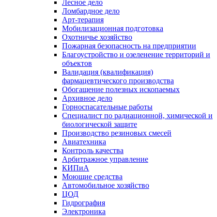
Лесное дело
Ломбардное дело
Арт-терапия
Мобилизационная подготовка
Охотничье хозяйство
Пожарная безопасность на предприятии
Благоустройство и озеленение территорий и
объектов
Валидация (квалификация)
фармацевтического производства
Обогащение полезных ископаемых
Архивное дело
Горноспасательные работы
Специалист по радиационной, химической и
биологической защите
Производство резиновых смесей
Авиатехника
Контроль качества
Арбитражное управление
КИПиА
Моющие средства
Автомобильное хозяйство
ЦОД
Гидрография
Электроника