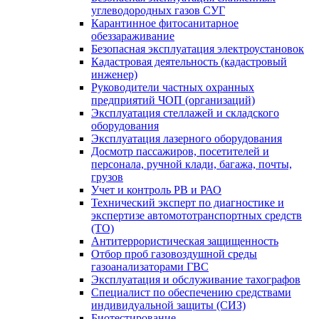
углеводородных газов СУГ
Карантинное фитосанитарное
обеззараживание
Безопасная эксплуатация электроустановок
Кадастровая деятельность (кадастровый
инженер)
Руководители частных охранных
предприятий ЧОП (организаций)
Эксплуатация стеллажей и складского
оборудования
Эксплуатация лазерного оборудования
Досмотр пассажиров, посетителей и
персонала, ручной клади, багажа, почты,
грузов
Учет и контроль РВ и РАО
Технический эксперт по диагностике и
экспертизе автомототранспортных средств
(ТО)
Антитеррористическая защищенность
Отбор проб газовоздушной среды
газоанализаторами ГВС
Эксплуатация и обслуживание тахографов
Специалист по обеспечению средствами
индивидуальной защиты (СИЗ)
Биотестирование