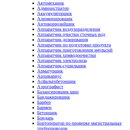
Автомеханик
Администратор
Аккумуляторщик
Алюминировщик
Антикоррозийщик
Аппаратчик воздухоразделения
Аппаратчик очистки сточных вод
Аппаратчик дозирования
Аппаратчик по подготовке продукта
Аппаратчик приготовления эмульсий
Аппаратчик химводоочистки
Аппаратчик электролиза
Аппаратчик-сушильщик
Арматурщик
Архивариус
Асфальтобетонщик
Аэрографист
Балансировщик шин
Бандажировщик
Барбер
Бармен
Бетонщик
Бондарь
Бортоператор по проверке магистральных
трубопроводов