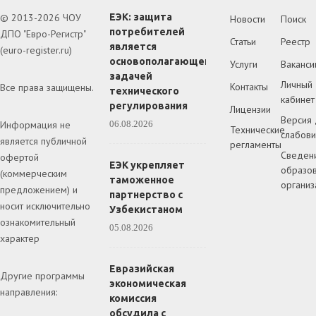
© 2013-2026 ЧОУ
ЕЭК: защита
Новости
Поиск
потребителей
ДПО "Евро-Регистр"
Статьи
Реестр
является
(euro-register.ru)
основополагающей
Услуги
Ваканси
задачей
Личный
Контакты
Все права защищены.
технического
кабинет
регулирования
Лицензии
Версия 
Информация не
06.08.2026
Технические
слабов
является публичной
регламенты
Сведен
офертой
ЕЭК укрепляет
образов
(коммерческим
таможенное
организ
предложением) и
партнерство с
носит исключительно
Узбекистаном
ознакомительный
05.08.2026
характер
Евразийская
Другие программы
экономическая
направления:
комиссия
обсудила с