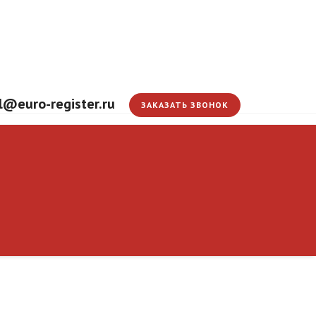
l@euro-register.ru
ЗАКАЗАТЬ ЗВОНОК
Cоглашения о свобо
Главная
ЭС
Информация
Новости
Новости
Cоглашения о свободной торговле
21.06.2016
В Минэкономразвития отмечают, что вопрос о заключ