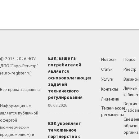
© 2013-2026 ЧОУ
ЕЭК: защита
Новости
Поиск
потребителей
ДПО "Евро-Регистр"
Статьи
Реестр
является
(euro-register.ru)
основополагающей
Услуги
Ваканси
задачей
Личный
Контакты
Все права защищены.
технического
кабинет
регулирования
Лицензии
Версия 
Информация не
06.08.2026
Технические
слабов
является публичной
регламенты
Сведен
офертой
ЕЭК укрепляет
образов
(коммерческим
таможенное
организ
предложением) и
партнерство с