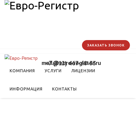
ЗАКАЗАТЬ ЗВОНОК
mail@euro-register.ru
+7 (812) 467-48-33
лизации цифровой
КОМПАНИЯ
УСЛУГИ
ЛИЦЕНЗИИ
ИНФОРМАЦИЯ
КОНТАКТЫ