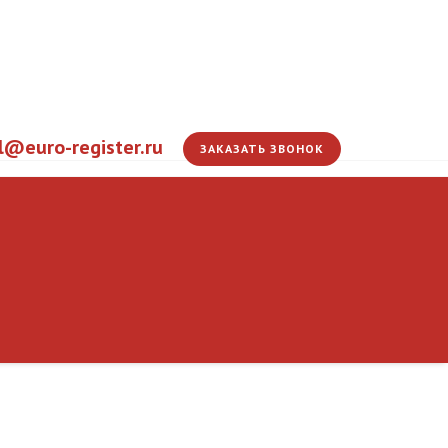
l@euro-register.ru
ЗАКАЗАТЬ ЗВОНОК
Действует новая ре
разработки и принят
ЭС
техрегламентам ЕАЭ
Главная
Информация
Новости