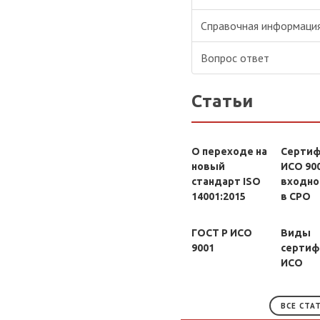
Справочная информаци
Вопрос ответ
Статьи
О переходе на
Сертиф
новый
ИСО 900
стандарт ISO
входно
14001:2015
в СРО
ГОСТ Р ИСО
Виды
9001
сертиф
ИСО
ВСЕ СТА