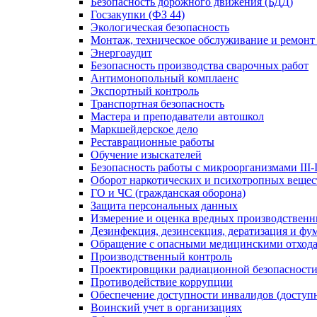
Безопасность дорожного движения (БДД)
Госзакупки (ФЗ 44)
Экологическая безопасность
Монтаж, техническое обслуживание и ремонт
Энергоаудит
Безопасность производства сварочных работ
Антимонопольный комплаенс
Экспортный контроль
Транспортная безопасность
Мастера и преподаватели автошкол
Маркшейдерское дело
Реставрационные работы
Обучение изыскателей
Безопасность работы с микроорганизмами III-
Оборот наркотических и психотропных вещес
ГО и ЧС (гражданская оборона)
Защита персональных данных
Измерение и оценка вредных производственн
Дезинфекция, дезинсекция, дератизация и фу
Обращение с опасными медицинскими отход
Производственный контроль
Проектировщики радиационной безопасност
Противодействие коррупции
Обеспечение доступности инвалидов (доступн
Воинский учет в организациях