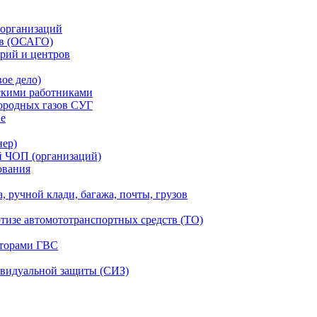
 организаций
тв (ОСАГО)
рий и центров
ое дело)
скими работниками
ородных газов СУГ
ие
нер)
й ЧОП (организаций)
ования
, ручной клади, багажа, почты, грузов
ртизе автомототранспортных средств (ТО)
аторами ГВС
ивидуальной защиты (СИЗ)