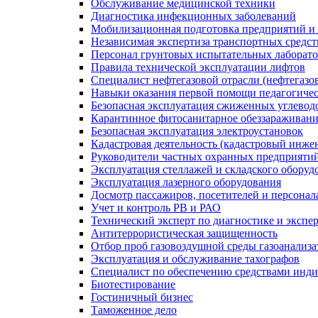
Обслуживание медицинской техники
Диагностика инфекционных заболеваний
Мобилизационная подготовка предприятий и
Независимая экспертиза транспортных средс
Персонал грунтовых испытательных лаборато
Правила технической эксплуатации лифтов
Специалист нефтегазовой отрасли (нефтегазов
Навыки оказания первой помощи педагогиче
Безопасная эксплуатация сжиженных углевод
Карантинное фитосанитарное обеззараживан
Безопасная эксплуатация электроустановок
Кадастровая деятельность (кадастровый инже
Руководители частных охранных предприяти
Эксплуатация стеллажей и складского оборуд
Эксплуатация лазерного оборудования
Досмотр пассажиров, посетителей и персонала
Учет и контроль РВ и РАО
Технический эксперт по диагностике и экспе
Антитеррористическая защищенность
Отбор проб газовоздушной среды газоанализ
Эксплуатация и обслуживание тахографов
Специалист по обеспечению средствами инд
Биотестирование
Гостиничный бизнес
Таможенное дело