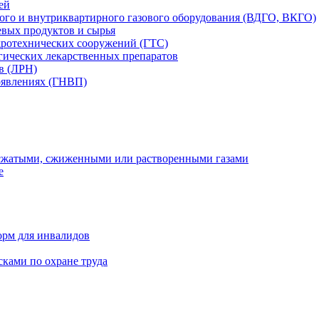
ей
вого и внутриквартирного газового оборудования (ВДГО, ВКГО)
вых продуктов и сырья
дротехнических сооружений (ГТС)
гических лекарственных препаратов
в (ЛРН)
оявлениях (ГНВП)
 сжатыми, сжиженными или растворенными газами
е
орм для инвалидов
ками по охране труда