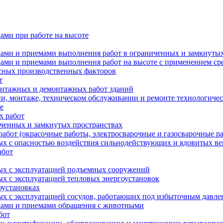
ами при работе на высоте
дами и приемами выполнения работ в ограниченных и замкнутых
одами и приемами выполнения работ на высоте с применением с
асных производственных факторов
т
онтажных и демонтажных работ зданий
и, монтаже, техническом обслуживании и ремонте технологичес
е
х работ
иченных и замкнутых пространствах
абот (окрасочные работы, электросварочные и газосварочные р
ых с опасностью воздействия сильнодействующих и ядовитых в
абот
ных с эксплуатацией подъемных сооружений
ых с эксплуатацией тепловых энергоустановок
оустановках
ых с эксплуатацией сосудов, работающих под избыточным давл
одами и приемами обращения с животными
бот