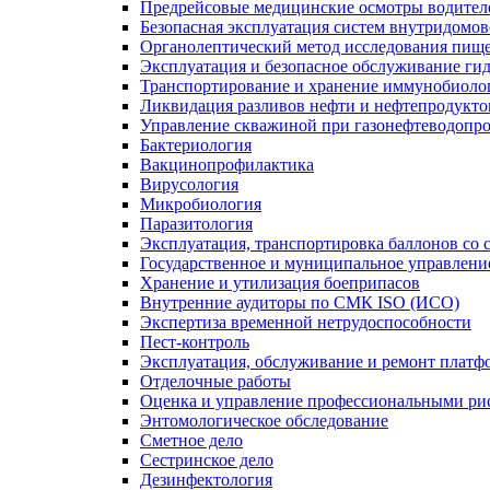
Предрейсовые медицинские осмотры водител
Безопасная эксплуатация систем внутридомо
Органолептический метод исследования пище
Эксплуатация и безопасное обслуживание ги
Транспортирование и хранение иммунобиоло
Ликвидация разливов нефти и нефтепродукто
Управление скважиной при газонефтеводопр
Бактериология
Вакцинопрофилактика
Вирусология
Микробиология
Паразитология
Эксплуатация, транспортировка баллонов со
Государственное и муниципальное управлени
Хранение и утилизация боеприпасов
Внутренние аудиторы по СМК ISO (ИСО)
Экспертиза временной нетрудоспособности
Пест-контроль
Эксплуатация, обслуживание и ремонт платф
Отделочные работы
Оценка и управление профессиональными рис
Энтомологическое обследование
Сметное дело
Сестринское дело
Дезинфектология