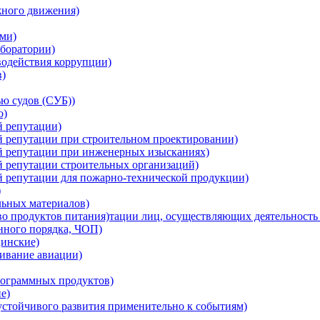
жного движения)
ми)
боратории)
водействия коррупции)
в)
ю судов (СУБ))
о)
й репутации)
й репутации при строительном проектировании)
ой репутации при инженерных изысканиях)
й репутации строительных организаций)
й репутации для пожарно-технической продукции)
)
льных материалов)
о продуктов питания)тации лиц, осуществляющих деятельность 
нного порядка, ЧОП)
инские)
ивание авиации)
ограммных продуктов)
е)
устойчивого развития применительно к событиям)