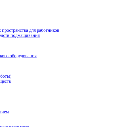
 пространства для работников
редств подмащивания
кого оборудования
аботы)
еществ
ением