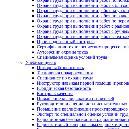
Охрана труда при выполнении работ по поис
Охрана труда при выполнении работ в близо
Охрана труда при выполнении работ на участ
Охрана труда при выполнении работ по валке
Охрана труда при выполнении работ по пере
Охрана труда при выполнении работ с ради
Охрана труда при выполнении работ с ручным
Охрана труда при выполнении работ в театра
Производственный контроль
Сертификация технологических процессов и п
Аутсорсинг охраны труда
Специальная оценка условий труда
Учебный центр
Пожарная безопасность
Технология пожаротушения
Специалист по охране труда
Инструктор навыкам первой помощи (препод
Юридическая безопасность
Контроль качества
Повышение квалификации строителей
Руководители и специалисты испытательных 
Повышение квалификации проектировщиков
Эксперт по специальной оценке условий тру
Радиационная безопасность и радиационный 
Радиоактивный контроль лома черных и цвет