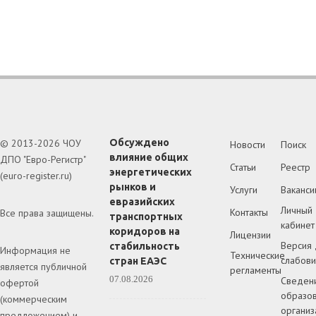
© 2013-2026 ЧОУ
Обсуждено
Новости
Поиск
влияние общих
ДПО "Евро-Регистр"
Статьи
Реестр
энергетических
(euro-register.ru)
рынков и
Услуги
Ваканси
евразийских
Личный
Контакты
Все права защищены.
транспортных
кабинет
коридоров на
Лицензии
Версия 
стабильность
Информация не
Технические
слабов
стран ЕАЭС
является публичной
регламенты
07.08.2026
Сведен
офертой
образов
(коммерческим
организ
предложением) и