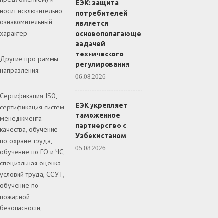
ЕЭК: защита
носит исключительно
потребителей
ознакомительный
является
характер
основополагающей
задачей
технического
Другие программы
регулирования
направления:
06.08.2026
Сертификация ISO,
ЕЭК укрепляет
сертификация систем
таможенное
менеджмента
партнерство с
качества, обучение
Узбекистаном
по охране труда,
05.08.2026
обучение по ГО и ЧС,
специальная оценка
условий труда, СОУТ,
обучение по
пожарной
безопасности,