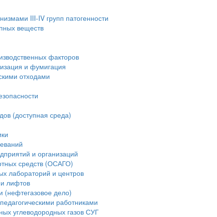
измами III-IV групп патогенности
опных веществ
изводственных факторов
тизация и фумигация
скими отходами
езопасности
дов (доступная среда)
ики
леваний
дприятий и организаций
ртных средств (ОСАГО)
ых лабораторий и центров
ии лифтов
и (нефтегазовое дело)
педагогическими работниками
ных углеводородных газов СУГ