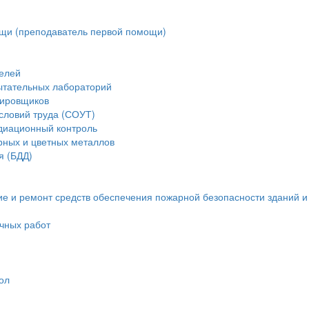
щи (преподаватель первой помощи)
елей
ытательных лабораторий
тировщиков
словий труда (СОУТ)
диационный контроль
рных и цветных металлов
я (БДД)
ие и ремонт средств обеспечения пожарной безопасности зданий 
очных работ
ол