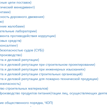
ные цепи поставок)
тический менеджмент)
ектами)
ность дорожного движения)
во)
ение жалобами)
ательные лаборатории)
мента противодействия коррупции)
овых средств)
консалтинг)
безопасностью судов (СУБ))
производство)
та и деловой репутации)
та и деловой репутации при строительном проектировании)
ыта и деловой репутации при инженерных изысканиях)
та и деловой репутации строительных организаций)
та и деловой репутации для пожарно-технической продукции)
езопасность)
тво строительных материалов)
Производство продуктов питания)тации лиц, осуществляющих деяте
ние общественного порядка, ЧОП)