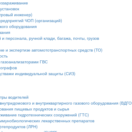
еззараживание
установок
стровый инженер)
предприятий ЧОП (организаций)
ского оборудования
вания
и персонала, ручной клади, багажа, почты, грузов
ике и экспертизе автомототранспортных средств (ТО)
ость
 газоанализаторами ГВС
хографов
ствами индивидуальной защиты (СИЗ)
тры водителей
внутридомового и внутриквартирного газового оборудования (ВДГО
ования пищевых продуктов и сырья
уживание гидротехнических сооружений (ГТС)
ммунобиологических лекарственных препаратов
фтепродуктов (ЛРН)