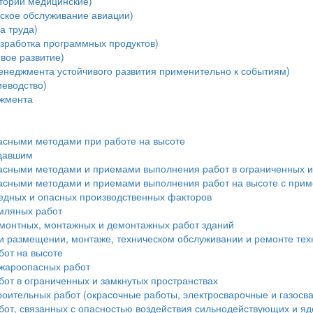
тории медицинские)
ское обслуживание авиации)
а труда)
зработка программных продуктов)
вое развитие)
енеджмента устойчивого развития применительно к событиям)
еводство)
джмента
пасными методами при работе на высоте
адавшим
пасными методами и приемами выполнения работ в ограниченных и
пасными методами и приемами выполнения работ на высоте с при
редных и опасных производственных факторов
мляных работ
монтных, монтажных и демонтажных работ зданий
и размещении, монтаже, техническом обслуживании и ремонте тех
бот на высоте
ожароопасных работ
от в ограниченных и замкнутых пространствах
роительных работ (окрасочные работы, электросварочные и газосв
бот, связанных с опасностью воздействия сильнодействующих и я