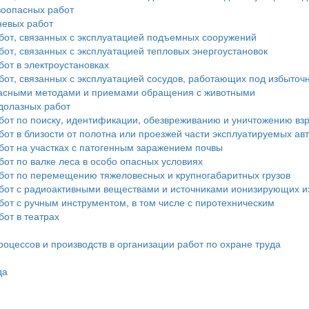
зоопасных работ
невых работ
бот, связанных с эксплуатацией подъемных сооружений
от, связанных с эксплуатацией тепловых энергоустановок
от в электроустановках
бот, связанных с эксплуатацией сосудов, работающих под избыто
опасными методами и приемами обращения с животными
долазных работ
бот по поиску, идентификации, обезвреживанию и уничтожению в
от в близости от полотна или проезжей части эксплуатируемых а
бот на участках с патогенным заражением почвы
от по валке леса в особо опасных условиях
бот по перемещению тяжеловесных и крупногабаритных грузов
бот с радиоактивными веществами и источниками ионизирующих и
от с ручным инструментом, в том числе с пиротехническим
от в театрах
оцессов и производств в организации работ по охране труда
да