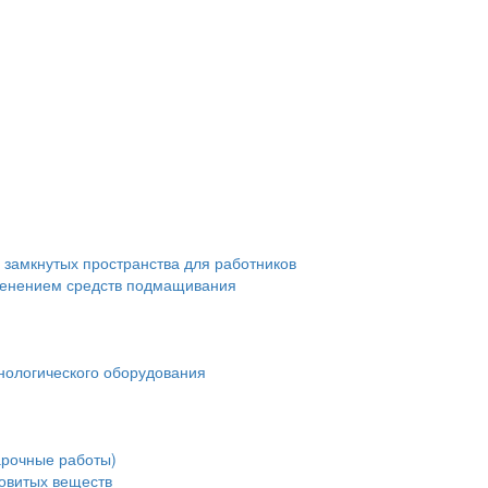
 замкнутых пространства для работников
менением средств подмащивания
нологического оборудования
арочные работы)
довитых веществ