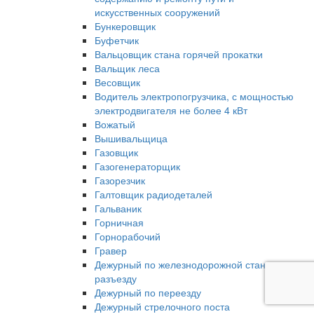
искусственных сооружений
Бункеровщик
Буфетчик
Вальцовщик стана горячей прокатки
Вальщик леса
Весовщик
Водитель электропогрузчика, с мощностью
электродвигателя не более 4 кВт
Вожатый
Вышивальщица
Газовщик
Газогенераторщик
Газорезчик
Галтовщик радиодеталей
Гальваник
Горничная
Горнорабочий
Гравер
Дежурный по железнодорожной станции,
разъезду
Дежурный по переезду
Дежурный стрелочного поста