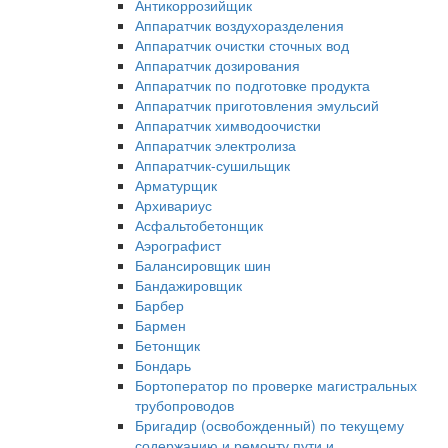
Антикоррозийщик
Аппаратчик воздухоразделения
Аппаратчик очистки сточных вод
Аппаратчик дозирования
Аппаратчик по подготовке продукта
Аппаратчик приготовления эмульсий
Аппаратчик химводоочистки
Аппаратчик электролиза
Аппаратчик-сушильщик
Арматурщик
Архивариус
Асфальтобетонщик
Аэрографист
Балансировщик шин
Бандажировщик
Барбер
Бармен
Бетонщик
Бондарь
Бортоператор по проверке магистральных
трубопроводов
Бригадир (освобожденный) по текущему
содержанию и ремонту пути и