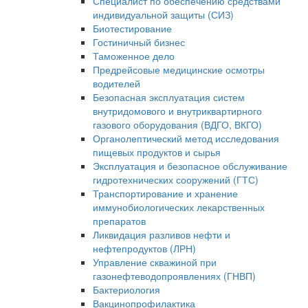
Специалист по обеспечению средствами
индивидуальной защиты (СИЗ)
Биотестирование
Гостиничный бизнес
Таможенное дело
Предрейсовые медицинские осмотры
водителей
Безопасная эксплуатация систем
внутридомового и внутриквартирного
газового оборудования (ВДГО, ВКГО)
Органолептический метод исследования
пищевых продуктов и сырья
Эксплуатация и безопасное обслуживание
гидротехнических сооружений (ГТС)
Транспортирование и хранение
иммунобиологических лекарственных
препаратов
Ликвидация разливов нефти и
нефтепродуктов (ЛРН)
Управление скважиной при
газонефтеводопроявлениях (ГНВП)
Бактериология
Вакцинопрофилактика