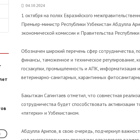
04.10.2024
1 октября на полях Евразийского межправительствен
Премьер-министр Республики Узбекистан Абдулла Ари
экономической комиссии и Правительства Республики 
Обозначен широкий перечень сфер сотрудничества, п
финансы, таможенное и техническое регулирование, к
т
госзакупки, промышленность и АПК, информатизация и
ветеринарно-санитарных, карантинных фитосанитарны
лет
Бакытжан Сагинтаев отметил, что совместная реализ
сотрудничества будет способствовать активизации т
тов
«пятерки» и Узбекистаном.
Абдулла Арипов, в свою очередь, подчеркнул важност
над многосторонними проектами отраслевого взаимод