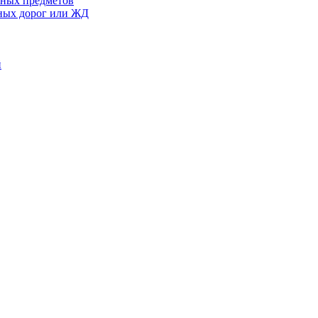
сных предметов
ьных дорог или ЖД
й