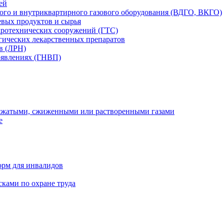
ей
вого и внутриквартирного газового оборудования (ВДГО, ВКГО)
вых продуктов и сырья
дротехнических сооружений (ГТС)
гических лекарственных препаратов
в (ЛРН)
оявлениях (ГНВП)
 сжатыми, сжиженными или растворенными газами
е
орм для инвалидов
ками по охране труда