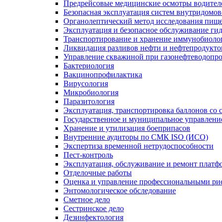
Предрейсовые медицинские осмотры водител
Безопасная эксплуатация систем внутридомо
Органолептический метод исследования пище
Эксплуатация и безопасное обслуживание ги
Транспортирование и хранение иммунобиоло
Ликвидация разливов нефти и нефтепродукто
Управление скважиной при газонефтеводопр
Бактериология
Вакцинопрофилактика
Вирусология
Микробиология
Паразитология
Эксплуатация, транспортировка баллонов со
Государственное и муниципальное управлени
Хранение и утилизация боеприпасов
Внутренние аудиторы по СМК ISO (ИСО)
Экспертиза временной нетрудоспособности
Пест-контроль
Эксплуатация, обслуживание и ремонт платф
Отделочные работы
Оценка и управление профессиональными рис
Энтомологическое обследование
Сметное дело
Сестринское дело
Дезинфектология