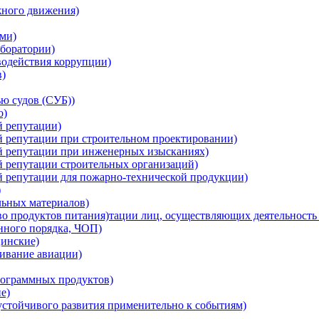
жного движения)
ми)
боратории)
водействия коррупции)
в)
ю судов (СУБ))
о)
й репутации)
й репутации при строительном проектировании)
ой репутации при инженерных изысканиях)
й репутации строительных организаций)
й репутации для пожарно-технической продукции)
)
льных материалов)
о продуктов питания)тации лиц, осуществляющих деятельность 
нного порядка, ЧОП)
инские)
ивание авиации)
ограммных продуктов)
е)
устойчивого развития применительно к событиям)