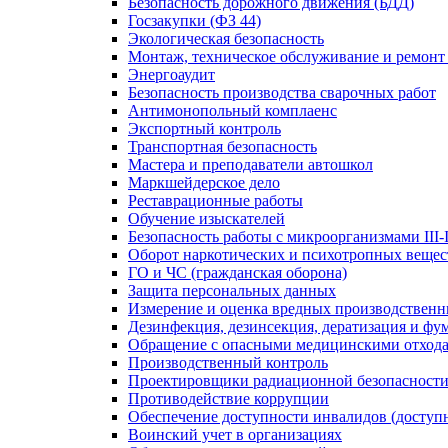
Безопасность дорожного движения (БДД)
Госзакупки (ФЗ 44)
Экологическая безопасность
Монтаж, техническое обслуживание и ремонт
Энергоаудит
Безопасность производства сварочных работ
Антимонопольный комплаенс
Экспортный контроль
Транспортная безопасность
Мастера и преподаватели автошкол
Маркшейдерское дело
Реставрационные работы
Обучение изыскателей
Безопасность работы с микроорганизмами III-
Оборот наркотических и психотропных вещес
ГО и ЧС (гражданская оборона)
Защита персональных данных
Измерение и оценка вредных производственн
Дезинфекция, дезинсекция, дератизация и фу
Обращение с опасными медицинскими отход
Производственный контроль
Проектировщики радиационной безопасност
Противодействие коррупции
Обеспечение доступности инвалидов (доступн
Воинский учет в организациях