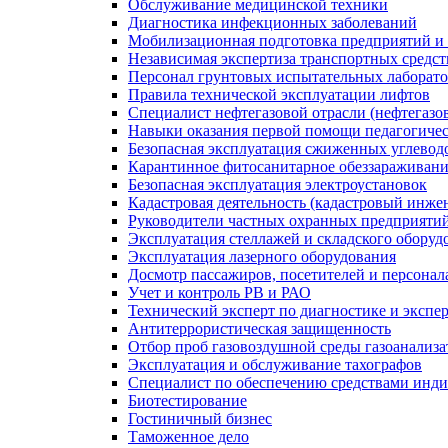
Обслуживание медицинской техники
Диагностика инфекционных заболеваний
Мобилизационная подготовка предприятий и
Независимая экспертиза транспортных средс
Персонал грунтовых испытательных лаборато
Правила технической эксплуатации лифтов
Специалист нефтегазовой отрасли (нефтегазов
Навыки оказания первой помощи педагогиче
Безопасная эксплуатация сжиженных углевод
Карантинное фитосанитарное обеззараживан
Безопасная эксплуатация электроустановок
Кадастровая деятельность (кадастровый инже
Руководители частных охранных предприяти
Эксплуатация стеллажей и складского оборуд
Эксплуатация лазерного оборудования
Досмотр пассажиров, посетителей и персонала
Учет и контроль РВ и РАО
Технический эксперт по диагностике и экспе
Антитеррористическая защищенность
Отбор проб газовоздушной среды газоанализ
Эксплуатация и обслуживание тахографов
Специалист по обеспечению средствами инд
Биотестирование
Гостиничный бизнес
Таможенное дело