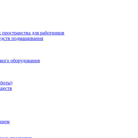
 пространства для работников
редств подмащивания
кого оборудования
аботы)
еществ
ением