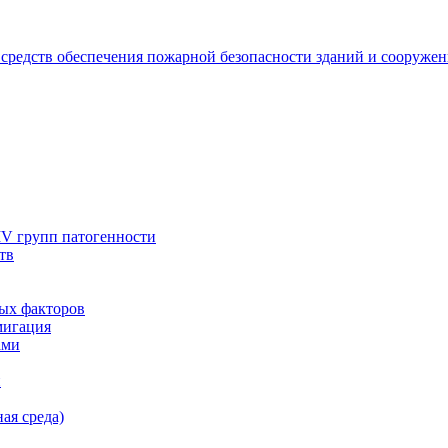
 средств обеспечения пожарной безопасности зданий и сооруже
IV групп патогенности
тв
ых факторов
мигация
ами
и
ая среда)