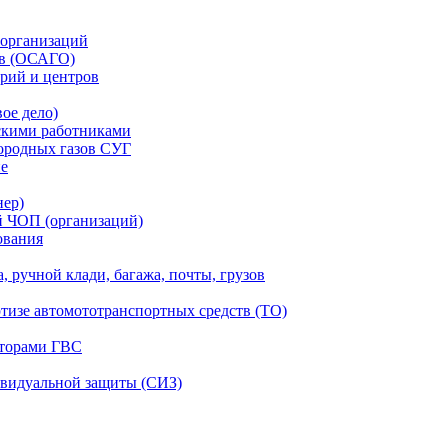
 организаций
тв (ОСАГО)
рий и центров
ое дело)
скими работниками
ородных газов СУГ
ие
нер)
й ЧОП (организаций)
ования
, ручной клади, багажа, почты, грузов
ртизе автомототранспортных средств (ТО)
аторами ГВС
ивидуальной защиты (СИЗ)