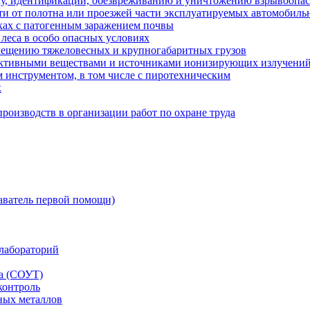
ку, идентификации, обезвреживанию и уничтожению взрывоопа
сти от полотна или проезжей части эксплуатируемых автомобил
ках с патогенным заражением почвы
 леса в особо опасных условиях
мещению тяжеловесных и крупногабаритных грузов
оактивными веществами и источниками ионизирующих излучени
 инструментом, в том числе с пиротехническим
х
роизводств в организации работ по охране труда
аватель первой помощи)
лабораторий
да (СОУТ)
контроль
ных металлов