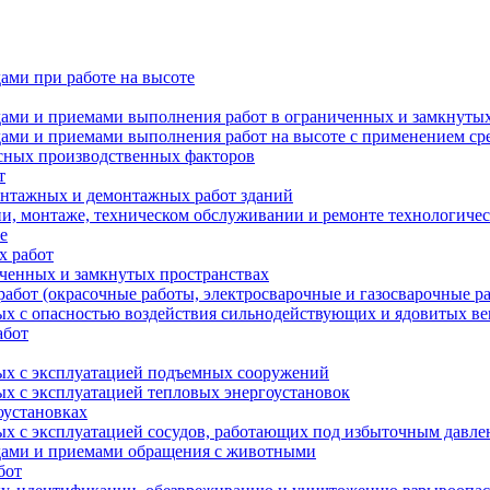
ами при работе на высоте
дами и приемами выполнения работ в ограниченных и замкнутых
одами и приемами выполнения работ на высоте с применением с
асных производственных факторов
т
онтажных и демонтажных работ зданий
и, монтаже, техническом обслуживании и ремонте технологичес
е
х работ
иченных и замкнутых пространствах
абот (окрасочные работы, электросварочные и газосварочные р
ых с опасностью воздействия сильнодействующих и ядовитых в
абот
ных с эксплуатацией подъемных сооружений
ых с эксплуатацией тепловых энергоустановок
оустановках
ых с эксплуатацией сосудов, работающих под избыточным давл
одами и приемами обращения с животными
бот