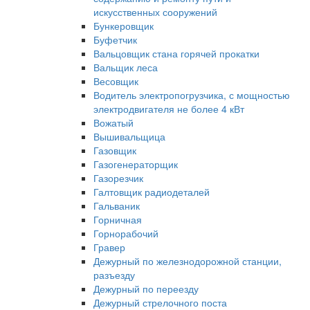
искусственных сооружений
Бункеровщик
Буфетчик
Вальцовщик стана горячей прокатки
Вальщик леса
Весовщик
Водитель электропогрузчика, с мощностью
электродвигателя не более 4 кВт
Вожатый
Вышивальщица
Газовщик
Газогенераторщик
Газорезчик
Галтовщик радиодеталей
Гальваник
Горничная
Горнорабочий
Гравер
Дежурный по железнодорожной станции,
разъезду
Дежурный по переезду
Дежурный стрелочного поста