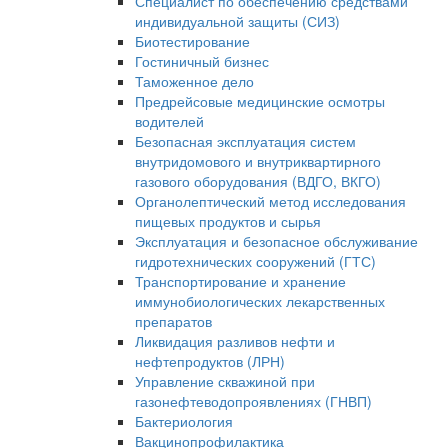
Специалист по обеспечению средствами
индивидуальной защиты (СИЗ)
Биотестирование
Гостиничный бизнес
Таможенное дело
Предрейсовые медицинские осмотры
водителей
Безопасная эксплуатация систем
внутридомового и внутриквартирного
газового оборудования (ВДГО, ВКГО)
Органолептический метод исследования
пищевых продуктов и сырья
Эксплуатация и безопасное обслуживание
гидротехнических сооружений (ГТС)
Транспортирование и хранение
иммунобиологических лекарственных
препаратов
Ликвидация разливов нефти и
нефтепродуктов (ЛРН)
Управление скважиной при
газонефтеводопроявлениях (ГНВП)
Бактериология
Вакцинопрофилактика