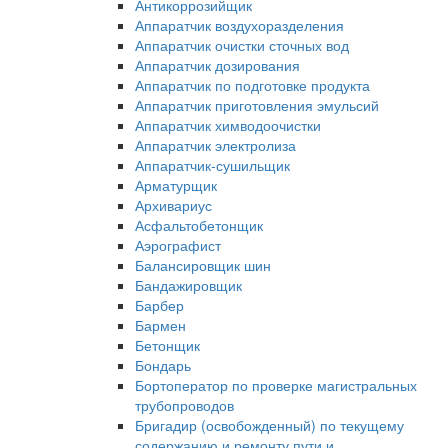
Антикоррозийщик
Аппаратчик воздухоразделения
Аппаратчик очистки сточных вод
Аппаратчик дозирования
Аппаратчик по подготовке продукта
Аппаратчик приготовления эмульсий
Аппаратчик химводоочистки
Аппаратчик электролиза
Аппаратчик-сушильщик
Арматурщик
Архивариус
Асфальтобетонщик
Аэрографист
Балансировщик шин
Бандажировщик
Барбер
Бармен
Бетонщик
Бондарь
Бортоператор по проверке магистральных
трубопроводов
Бригадир (освобожденный) по текущему
содержанию и ремонту пути и