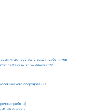
 замкнутых пространства для работников
менением средств подмащивания
нологического оборудования
арочные работы)
довитых веществ