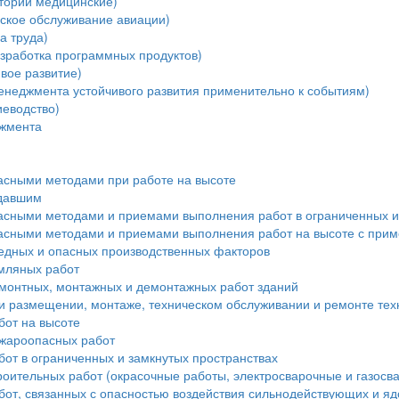
тории медицинские)
ское обслуживание авиации)
а труда)
зработка программных продуктов)
вое развитие)
енеджмента устойчивого развития применительно к событиям)
еводство)
джмента
пасными методами при работе на высоте
адавшим
пасными методами и приемами выполнения работ в ограниченных и
пасными методами и приемами выполнения работ на высоте с при
редных и опасных производственных факторов
мляных работ
монтных, монтажных и демонтажных работ зданий
и размещении, монтаже, техническом обслуживании и ремонте тех
бот на высоте
ожароопасных работ
от в ограниченных и замкнутых пространствах
роительных работ (окрасочные работы, электросварочные и газосв
бот, связанных с опасностью воздействия сильнодействующих и я