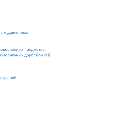
чным давлением
зрывоопасных предметов
втомобильных дорог или ЖД
злучений