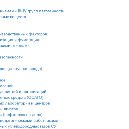
измами III-IV групп патогенности
опных веществ
изводственных факторов
тизация и фумигация
скими отходами
езопасности
дов (доступная среда)
ики
леваний
дприятий и организаций
ртных средств (ОСАГО)
ых лабораторий и центров
ии лифтов
и (нефтегазовое дело)
педагогическими работниками
ных углеводородных газов СУГ