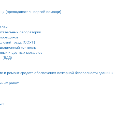
щи (преподаватель первой помощи)
елей
ытательных лабораторий
тировщиков
словий труда (СОУТ)
диационный контроль
рных и цветных металлов
я (БДД)
ие и ремонт средств обеспечения пожарной безопасности зданий 
очных работ
ол