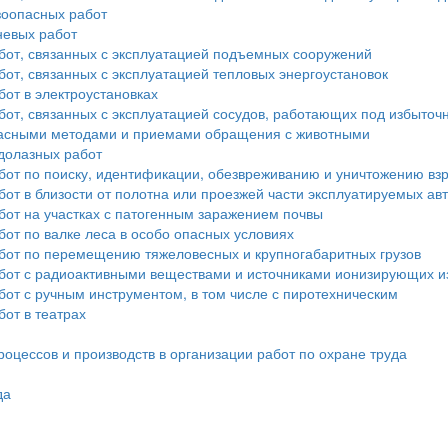
зоопасных работ
невых работ
бот, связанных с эксплуатацией подъемных сооружений
от, связанных с эксплуатацией тепловых энергоустановок
от в электроустановках
бот, связанных с эксплуатацией сосудов, работающих под избыто
опасными методами и приемами обращения с животными
долазных работ
бот по поиску, идентификации, обезвреживанию и уничтожению в
от в близости от полотна или проезжей части эксплуатируемых а
бот на участках с патогенным заражением почвы
от по валке леса в особо опасных условиях
бот по перемещению тяжеловесных и крупногабаритных грузов
бот с радиоактивными веществами и источниками ионизирующих и
от с ручным инструментом, в том числе с пиротехническим
от в театрах
оцессов и производств в организации работ по охране труда
да