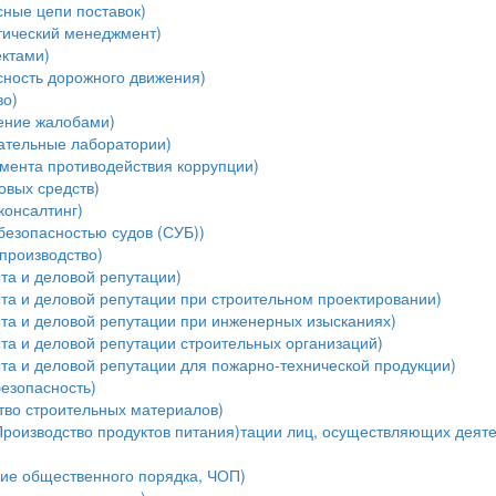
ные цепи поставок)
тический менеджмент)
ектами)
ность дорожного движения)
во)
ение жалобами)
ательные лаборатории)
мента противодействия коррупции)
овых средств)
консалтинг)
безопасностью судов (СУБ))
производство)
та и деловой репутации)
та и деловой репутации при строительном проектировании)
ыта и деловой репутации при инженерных изысканиях)
та и деловой репутации строительных организаций)
та и деловой репутации для пожарно-технической продукции)
езопасность)
тво строительных материалов)
Производство продуктов питания)тации лиц, осуществляющих деяте
ние общественного порядка, ЧОП)