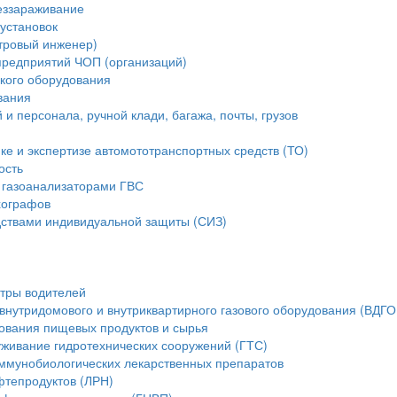
еззараживание
установок
стровый инженер)
предприятий ЧОП (организаций)
ского оборудования
вания
и персонала, ручной клади, багажа, почты, грузов
ике и экспертизе автомототранспортных средств (ТО)
ость
 газоанализаторами ГВС
хографов
ствами индивидуальной защиты (СИЗ)
тры водителей
внутридомового и внутриквартирного газового оборудования (ВДГО
ования пищевых продуктов и сырья
уживание гидротехнических сооружений (ГТС)
ммунобиологических лекарственных препаратов
фтепродуктов (ЛРН)