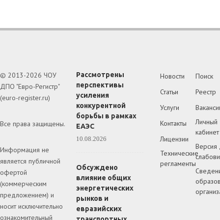
© 2013-2026 ЧОУ
Рассмотрены
Новости
Поиск
перспективы
ДПО "Евро-Регистр"
Статьи
Реестр
усиления
(euro-register.ru)
конкурентной
Услуги
Ваканси
борьбы в рамках
Личный
Контакты
Все права защищены.
ЕАЭС
кабинет
Лицензии
10.08.2026
Версия 
Информация не
Технические
слабов
является публичной
регламенты
Обсуждено
Сведен
офертой
влияние общих
образов
(коммерческим
энергетических
организ
предложением) и
рынков и
носит исключительно
евразийских
ознакомительный
транспортных