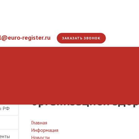
l@euro-register.ru
ЗАКАЗАТЬ ЗВОНОК
Евразийская экон
укрепляет сотрудн
ы ЕАЭС
организацией здо
ы РФ
Главная
Информация
енты
Новости