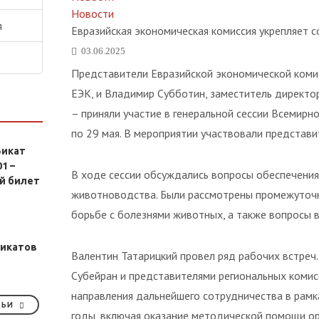
Новости
я
Евразийская экономическая комиссия укрепляет 
03.06.2025
Представители Евразийской экономической комис
ЕЭК, и Владимир Субботин, заместитель директо
– приняли участие в генеральной сессии Всемир
по 29 мая. В мероприятии участвовали представи
икат
1 –
В ходе сессии обсуждались вопросы обеспечени
й билет
животноводства. Были рассмотрены промежуточ
борьбе с болезнями животных, а также вопросы 
икатов
Валентин Татарицкий провел ряд рабочих встреч
Субейран и представителями региональных комис
направления дальнейшего сотрудничества в ра
ТЬИ
годы, включая оказание методической помощи ор