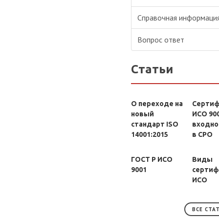
Справочная информаци
Вопрос ответ
Статьи
О переходе на
Сертиф
новый
ИСО 900
стандарт ISO
входно
14001:2015
в СРО
ГОСТ Р ИСО
Виды
9001
сертиф
ИСО
ВСЕ СТА