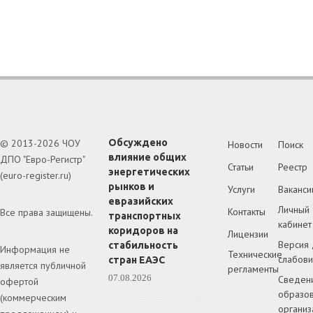
© 2013-2026 ЧОУ
Обсуждено
Новости
Поиск
влияние общих
ДПО "Евро-Регистр"
Статьи
Реестр
энергетических
(euro-register.ru)
рынков и
Услуги
Ваканси
евразийских
Личный
Контакты
Все права защищены.
транспортных
кабинет
коридоров на
Лицензии
Версия 
стабильность
Информация не
Технические
слабов
стран ЕАЭС
является публичной
регламенты
07.08.2026
Сведен
офертой
образов
(коммерческим
организ