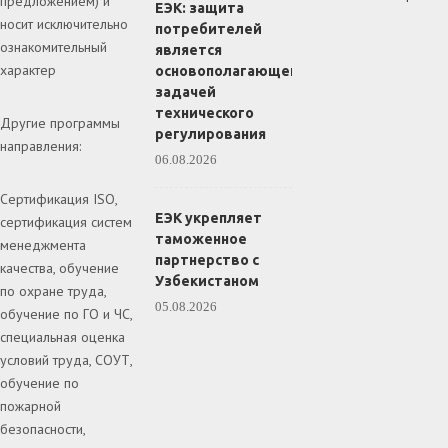
предложением) и
ЕЭК: защита
носит исключительно
потребителей
ознакомительный
является
характер
основополагающей
задачей
технического
Другие программы
регулирования
направления:
06.08.2026
Сертификация ISO,
ЕЭК укрепляет
сертификация систем
таможенное
менеджмента
партнерство с
качества, обучение
Узбекистаном
по охране труда,
05.08.2026
обучение по ГО и ЧС,
специальная оценка
условий труда, СОУТ,
обучение по
пожарной
безопасности,