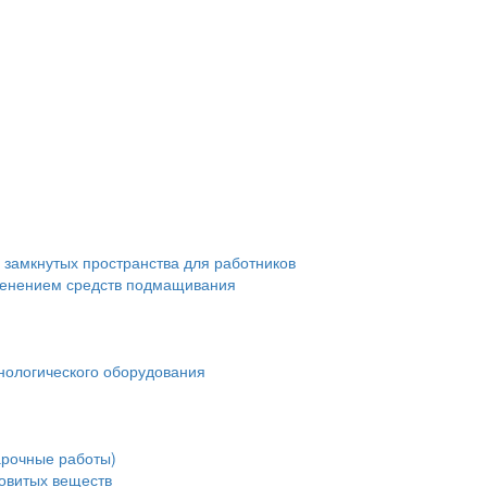
 замкнутых пространства для работников
менением средств подмащивания
нологического оборудования
арочные работы)
довитых веществ