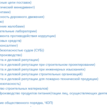
ные цепи поставок)
тический менеджмент)
ектами)
ность дорожного движения)
во)
ение жалобами)
ательные лаборатории)
мента противодействия коррупции)
овых средств)
консалтинг)
безопасностью судов (СУБ))
производство)
та и деловой репутации)
та и деловой репутации при строительном проектировании)
ыта и деловой репутации при инженерных изысканиях)
та и деловой репутации строительных организаций)
та и деловой репутации для пожарно-технической продукции)
езопасность)
тво строительных материалов)
Производство продуктов питания)тации лиц, осуществляющих деяте
ние общественного порядка, ЧОП)