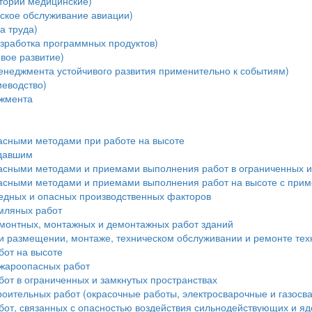
тории медицинские)
ское обслуживание авиации)
а труда)
зработка программных продуктов)
вое развитие)
енеджмента устойчивого развития применительно к событиям)
еводство)
джмента
пасными методами при работе на высоте
адавшим
пасными методами и приемами выполнения работ в ограниченных и
пасными методами и приемами выполнения работ на высоте с при
редных и опасных производственных факторов
мляных работ
монтных, монтажных и демонтажных работ зданий
и размещении, монтаже, техническом обслуживании и ремонте тех
бот на высоте
ожароопасных работ
от в ограниченных и замкнутых пространствах
роительных работ (окрасочные работы, электросварочные и газосв
бот, связанных с опасностью воздействия сильнодействующих и я