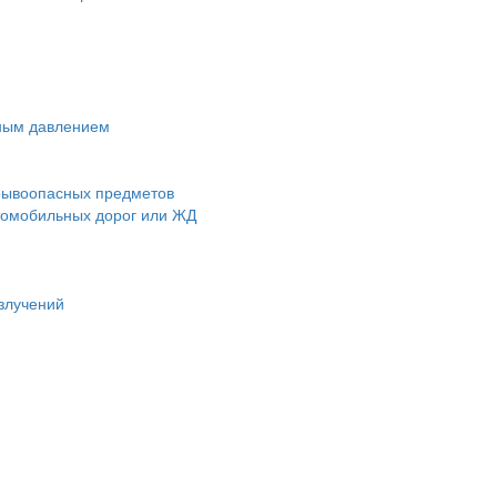
чным давлением
зрывоопасных предметов
втомобильных дорог или ЖД
злучений