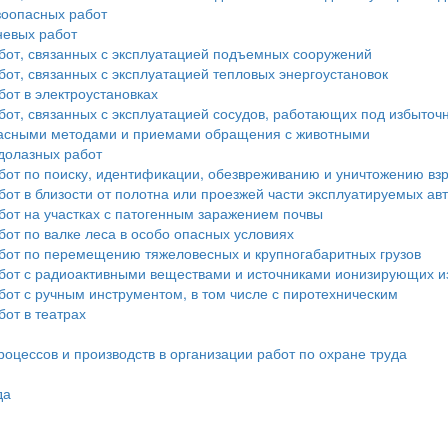
зоопасных работ
невых работ
бот, связанных с эксплуатацией подъемных сооружений
от, связанных с эксплуатацией тепловых энергоустановок
от в электроустановках
бот, связанных с эксплуатацией сосудов, работающих под избыто
опасными методами и приемами обращения с животными
долазных работ
бот по поиску, идентификации, обезвреживанию и уничтожению в
от в близости от полотна или проезжей части эксплуатируемых а
бот на участках с патогенным заражением почвы
от по валке леса в особо опасных условиях
бот по перемещению тяжеловесных и крупногабаритных грузов
бот с радиоактивными веществами и источниками ионизирующих и
от с ручным инструментом, в том числе с пиротехническим
от в театрах
оцессов и производств в организации работ по охране труда
да