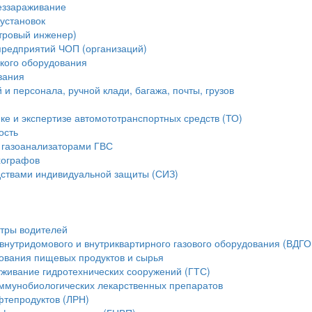
еззараживание
установок
стровый инженер)
предприятий ЧОП (организаций)
ского оборудования
вания
и персонала, ручной клади, багажа, почты, грузов
ике и экспертизе автомототранспортных средств (ТО)
ость
 газоанализаторами ГВС
хографов
ствами индивидуальной защиты (СИЗ)
тры водителей
внутридомового и внутриквартирного газового оборудования (ВДГО
ования пищевых продуктов и сырья
уживание гидротехнических сооружений (ГТС)
ммунобиологических лекарственных препаратов
фтепродуктов (ЛРН)