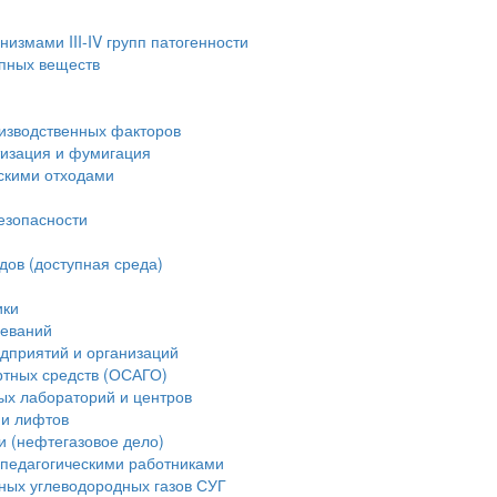
измами III-IV групп патогенности
опных веществ
изводственных факторов
тизация и фумигация
скими отходами
езопасности
дов (доступная среда)
ики
леваний
дприятий и организаций
ртных средств (ОСАГО)
ых лабораторий и центров
ии лифтов
и (нефтегазовое дело)
педагогическими работниками
ных углеводородных газов СУГ