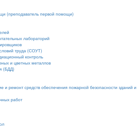
щи (преподаватель первой помощи)
елей
ытательных лабораторий
тировщиков
словий труда (СОУТ)
диационный контроль
рных и цветных металлов
я (БДД)
ие и ремонт средств обеспечения пожарной безопасности зданий 
очных работ
ол