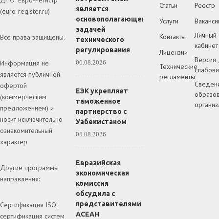
ДПО "Евро-Регистр"
Статьи
Реестр
является
(euro-register.ru)
основополагающей
Услуги
Ваканси
задачей
Личный
Контакты
Все права защищены.
технического
кабинет
регулирования
Лицензии
Версия 
Информация не
06.08.2026
Технические
слабов
является публичной
регламенты
Сведен
офертой
ЕЭК укрепляет
образов
(коммерческим
таможенное
организ
предложением) и
партнерство с
носит исключительно
Узбекистаном
ознакомительный
05.08.2026
характер
Евразийская
Другие программы
экономическая
направления:
комиссия
обсудила с
представителями
Сертификация ISO,
АСЕАН
сертификация систем