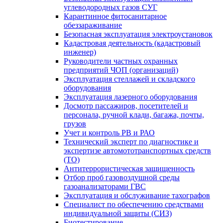
углеводородных газов СУГ
Карантинное фитосанитарное
обеззараживание
Безопасная эксплуатация электроустановок
Кадастровая деятельность (кадастровый
инженер)
Руководители частных охранных
предприятий ЧОП (организаций)
Эксплуатация стеллажей и складского
оборудования
Эксплуатация лазерного оборудования
Досмотр пассажиров, посетителей и
персонала, ручной клади, багажа, почты,
грузов
Учет и контроль РВ и РАО
Технический эксперт по диагностике и
экспертизе автомототранспортных средств
(ТО)
Антитеррористическая защищенность
Отбор проб газовоздушной среды
газоанализаторами ГВС
Эксплуатация и обслуживание тахографов
Специалист по обеспечению средствами
индивидуальной защиты (СИЗ)
Биотестирование