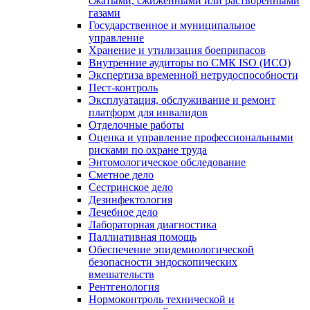
сжатыми, сжиженными или растворенными
газами
Государственное и муниципальное
управление
Хранение и утилизация боеприпасов
Внутренние аудиторы по СМК ISO (ИСО)
Экспертиза временной нетрудоспособности
Пест-контроль
Эксплуатация, обслуживание и ремонт
платформ для инвалидов
Отделочные работы
Оценка и управление профессиональными
рисками по охране труда
Энтомологическое обследование
Сметное дело
Сестринское дело
Дезинфектология
Лечебное дело
Лабораторная диагностика
Паллиативная помощь
Обеспечение эпидемиологической
безопасности эндоскопических
вмешательств
Рентгенология
Нормоконтроль технической и