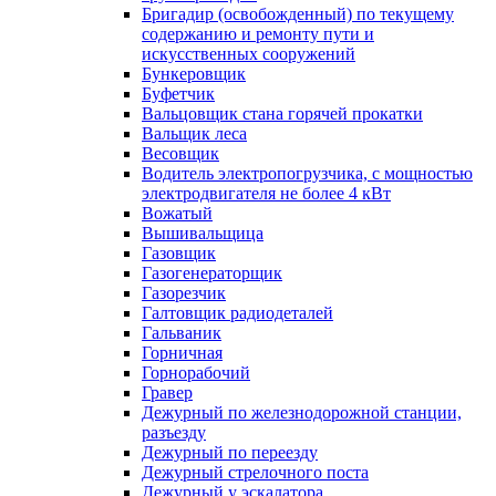
Бригадир (освобожденный) по текущему
содержанию и ремонту пути и
искусственных сооружений
Бункеровщик
Буфетчик
Вальцовщик стана горячей прокатки
Вальщик леса
Весовщик
Водитель электропогрузчика, с мощностью
электродвигателя не более 4 кВт
Вожатый
Вышивальщица
Газовщик
Газогенераторщик
Газорезчик
Галтовщик радиодеталей
Гальваник
Горничная
Горнорабочий
Гравер
Дежурный по железнодорожной станции,
разъезду
Дежурный по переезду
Дежурный стрелочного поста
Дежурный у эскалатора