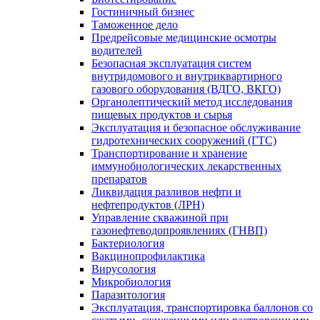
Гостиничный бизнес
Таможенное дело
Предрейсовые медицинские осмотры
водителей
Безопасная эксплуатация систем
внутридомового и внутриквартирного
газового оборудования (ВДГО, ВКГО)
Органолептический метод исследования
пищевых продуктов и сырья
Эксплуатация и безопасное обслуживание
гидротехнических сооружений (ГТС)
Транспортирование и хранение
иммунобиологических лекарственных
препаратов
Ликвидация разливов нефти и
нефтепродуктов (ЛРН)
Управление скважиной при
газонефтеводопроявлениях (ГНВП)
Бактериология
Вакцинопрофилактика
Вирусология
Микробиология
Паразитология
Эксплуатация, транспортировка баллонов со