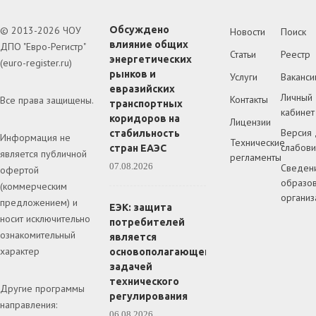
© 2013-2026 ЧОУ
Обсуждено
Новости
Поиск
влияние общих
ДПО "Евро-Регистр"
Статьи
Реестр
энергетических
(euro-register.ru)
рынков и
Услуги
Ваканси
евразийских
Личный
Контакты
Все права защищены.
транспортных
кабинет
коридоров на
Лицензии
Версия 
стабильность
Информация не
Технические
слабов
стран ЕАЭС
является публичной
регламенты
07.08.2026
Сведен
офертой
образов
(коммерческим
организ
предложением) и
ЕЭК: защита
носит исключительно
потребителей
ознакомительный
является
характер
основополагающей
задачей
технического
Другие программы
регулирования
направления:
06.08.2026