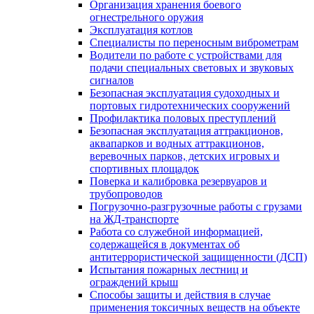
Организация хранения боевого
огнестрельного оружия
Эксплуатация котлов
Специалисты по переносным виброметрам
Водители по работе с устройствами для
подачи специальных световых и звуковых
сигналов
Безопасная эксплуатация судоходных и
портовых гидротехнических сооружений
Профилактика половых преступлений
Безопасная эксплуатация аттракционов,
аквапарков и водных аттракционов,
веревочных парков, детских игровых и
спортивных площадок
Поверка и калибровка резервуаров и
трубопроводов
Погрузочно-разгрузочные работы с грузами
на ЖД-транспорте
Работа со служебной информацией,
содержащейся в документах об
антитеррористической защищенности (ДСП)
Испытания пожарных лестниц и
ограждений крыш
Способы защиты и действия в случае
применения токсичных веществ на объекте