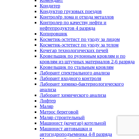
Комендант
Кондитер
Кондуктор грузовых поездов
Контролёр лома и отхода металлов
Контролер по качеству нефти и
нефтепродуктов 4 разряда
Копировщик
Косметик-эстетист по уходу за лицом
Косметик-эстетист по уходу за телом
Кочегар технологических печей
Кровельщик по рулонным кровлям и по
кровлям из штучных материалов 2-6 разряда
Кровельщик по стальным кровлям
Лаборант спектрального анализа
Лаборант входного контроля
Лаборант химико-бактериологического
анализа
Лаборант химического анализа
Лифтер
Маляр
Матрос береговой
Маляр строительный
Машинист (кочегар) котельной
Машинист автовышки и
автогидроподъемника 4-8 разряда