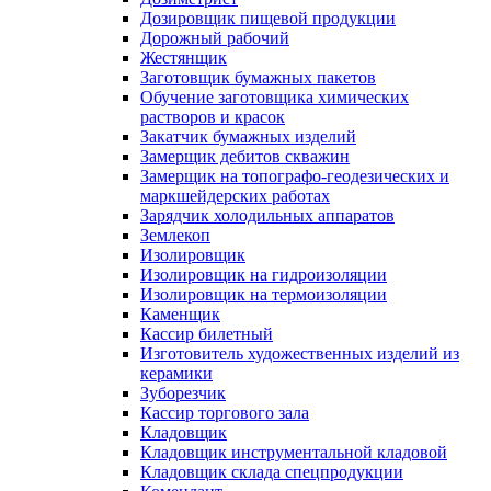
Дозировщик пищевой продукции
Дорожный рабочий
Жестянщик
Заготовщик бумажных пакетов
Обучение заготовщика химических
растворов и красок
Закатчик бумажных изделий
Замерщик дебитов скважин
Замерщик на топографо-геодезических и
маркшейдерских работах
Зарядчик холодильных аппаратов
Землекоп
Изолировщик
Изолировщик на гидроизоляции
Изолировщик на термоизоляции
Каменщик
Кассир билетный
Изготовитель художественных изделий из
керамики
Зуборезчик
Кассир торгового зала
Кладовщик
Кладовщик инструментальной кладовой
Кладовщик склада спецпродукции