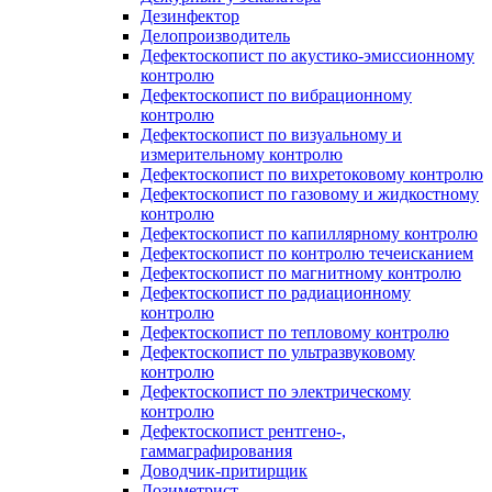
Дезинфектор
Делопроизводитель
Дефектоскопист по акустико-эмиссионному
контролю
Дефектоскопист по вибрационному
контролю
Дефектоскопист по визуальному и
измерительному контролю
Дефектоскопист по вихретоковому контролю
Дефектоскопист по газовому и жидкостному
контролю
Дефектоскопист по капиллярному контролю
Дефектоскопист по контролю течеисканием
Дефектоскопист по магнитному контролю
Дефектоскопист по радиационному
контролю
Дефектоскопист по тепловому контролю
Дефектоскопист по ультразвуковому
контролю
Дефектоскопист по электрическому
контролю
Дефектоскопист рентгено-,
гаммаграфирования
Доводчик-притирщик
Дозиметрист