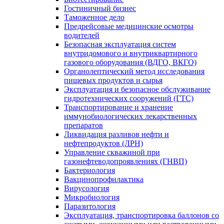
Гостиничный бизнес
Таможенное дело
Предрейсовые медицинские осмотры
водителей
Безопасная эксплуатация систем
внутридомового и внутриквартирного
газового оборудования (ВДГО, ВКГО)
Органолептический метод исследования
пищевых продуктов и сырья
Эксплуатация и безопасное обслуживание
гидротехнических сооружений (ГТС)
Транспортирование и хранение
иммунобиологических лекарственных
препаратов
Ликвидация разливов нефти и
нефтепродуктов (ЛРН)
Управление скважиной при
газонефтеводопроявлениях (ГНВП)
Бактериология
Вакцинопрофилактика
Вирусология
Микробиология
Паразитология
Эксплуатация, транспортировка баллонов со