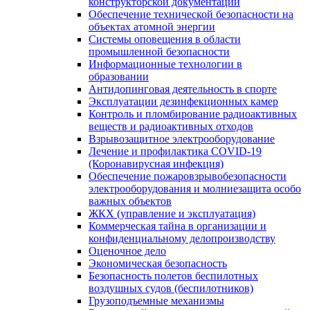
конструкторской документации
Обеспечение технической безопасности на
объектах атомной энергии
Системы оповещения в области
промышленной безопасности
Информационные технологии в
образовании
Антидопинговая деятельность в спорте
Эксплуатации дезинфекционных камер
Контроль и пломбирование радиоактивных
веществ и радиоактивных отходов
Взрывозащитное электрооборудование
Лечение и профилактика COVID-19
(Коронавирусная инфекция)
Обеспечение пожаровзрывобезопасности
электрооборудования и молниезащита особо
важных объектов
ЖКХ (управление и эксплуатация)
Коммерческая тайна в организации и
конфиденциальному делопроизводству
Оценочное дело
Экономическая безопасность
Безопасность полетов беспилотных
воздушных судов (беспилотников)
Грузоподъемные механизмы