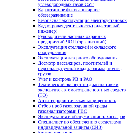
углеводородных газов СУГ
Карантинное фитосанитарное
обеззараживание
Безопасная эксплуатация электроустановок
Кадастровая деятельность (кадастровый
инженер)
Руководители частных охранных
предприятий ЧОП (организаций)
Эксплуатация стеллажей и складского
оборудования
Эксплуатация лазерного оборудования
Досмотр пассажиров, посетителей и
персонала, ручной клади, багажа, почты,
грузов
Учет и контроль РВ и РАО
Технический эксперт по диагностике и
экспертизе автомототранспортных средств
(ТО)
Антитеррористическая защищенность
Отбор проб газовоздушной среды
газоанализаторами ГВС
Эксплуатация и обслуживание тахографов
Специалист по обеспечению средствами
индивидуальной защиты (СИЗ)
Биотестирование