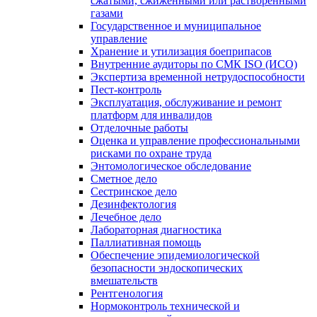
сжатыми, сжиженными или растворенными
газами
Государственное и муниципальное
управление
Хранение и утилизация боеприпасов
Внутренние аудиторы по СМК ISO (ИСО)
Экспертиза временной нетрудоспособности
Пест-контроль
Эксплуатация, обслуживание и ремонт
платформ для инвалидов
Отделочные работы
Оценка и управление профессиональными
рисками по охране труда
Энтомологическое обследование
Сметное дело
Сестринское дело
Дезинфектология
Лечебное дело
Лабораторная диагностика
Паллиативная помощь
Обеспечение эпидемиологической
безопасности эндоскопических
вмешательств
Рентгенология
Нормоконтроль технической и