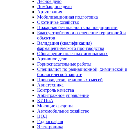
Лесное дело
Ломбардное дело
Арт-терапия
Мобилизационная подготовка
Охотничье хозяйство
Пожарная безопасность на предприятии
Благоустройство и озеленение территорий и
объектов
Валидация (квалификация)
фармацевтического производства
Обогащение полезных ископаемых
Архивное дело
Горноспасательные работы
Специалист по радиационной, химической и
биологической защите
Производство резиновых смесей
Авиатехника
Контроль качества
Арбитражное управление
КИПиА
Моющие средства
Автомобильное хозяйство
ЦОД
Гидрография
Электроника