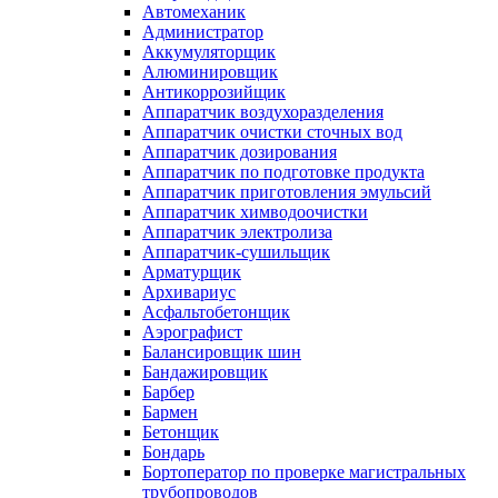
Автомеханик
Администратор
Аккумуляторщик
Алюминировщик
Антикоррозийщик
Аппаратчик воздухоразделения
Аппаратчик очистки сточных вод
Аппаратчик дозирования
Аппаратчик по подготовке продукта
Аппаратчик приготовления эмульсий
Аппаратчик химводоочистки
Аппаратчик электролиза
Аппаратчик-сушильщик
Арматурщик
Архивариус
Асфальтобетонщик
Аэрографист
Балансировщик шин
Бандажировщик
Барбер
Бармен
Бетонщик
Бондарь
Бортоператор по проверке магистральных
трубопроводов