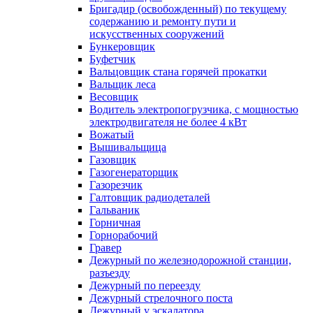
Бригадир (освобожденный) по текущему
содержанию и ремонту пути и
искусственных сооружений
Бункеровщик
Буфетчик
Вальцовщик стана горячей прокатки
Вальщик леса
Весовщик
Водитель электропогрузчика, с мощностью
электродвигателя не более 4 кВт
Вожатый
Вышивальщица
Газовщик
Газогенераторщик
Газорезчик
Галтовщик радиодеталей
Гальваник
Горничная
Горнорабочий
Гравер
Дежурный по железнодорожной станции,
разъезду
Дежурный по переезду
Дежурный стрелочного поста
Дежурный у эскалатора