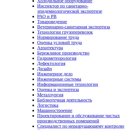
Холодильное оборудование
Инспектор по санитарно-
эпидемиологической экспертизе
РАО и РВ
Товароведение
Ветеринарно-санитарная экспертиза
Технологии грузоперевозок
Нормирование труда
Оценка условий труда
Архитектура
Бережливое производство
Гидрометеорология
Дефектология
Дизайн
Инженерное дело
Инженерные системы
Информационные технологии
Оценка и экспертиза
Металлургия
Библиотечная деятельность
Логистика
Машиностроение
Проектирование и обслуживание чистых
производственных помещений
Специалист по неразрушающему контролю