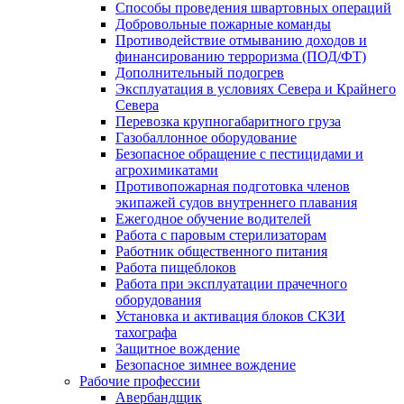
Способы проведения швартовных операций
Добровольные пожарные команды
Противодействие отмыванию доходов и
финансированию терроризма (ПОД/ФТ)
Дополнительный подогрев
Эксплуатация в условиях Севера и Крайнего
Севера
Перевозка крупногабаритного груза
Газобаллонное оборудование
Безопасное обращение с пестицидами и
агрохимикатами
Противопожарная подготовка членов
экипажей судов внутреннего плавания
Ежегодное обучение водителей
Работа с паровым стерилизаторам
Работник общественного питания
Работа пищеблоков
Работа при эксплуатации прачечного
оборудования
Установка и активация блоков СКЗИ
тахографа
Защитное вождение
Безопасное зимнее вождение
Рабочие профессии
Авербандщик