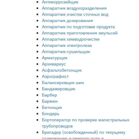
Антикоррозийщик
Аппаратчик воздухоразделения
Аппаратчик очистки сточных вод
Аппаратчик дозирования
Аппаратчик по подготовке продукта
Аппаратчик приготовления эмульсий
Аппаратчик химводоочистки
Аппаратчик электролиза
Аппаратчик-сушильщик
Арматурщик
Архивариус
Асфальтобетонщик
Аэрографист
Балансировщик шин
Бандажировщик
Барбер
Бармен
Бетонщик
Бондарь
Бортоператор по проверке магистральных
трубопроводов
Бригадир (освобожденный) по текущему
содержанию и ремонту пути и