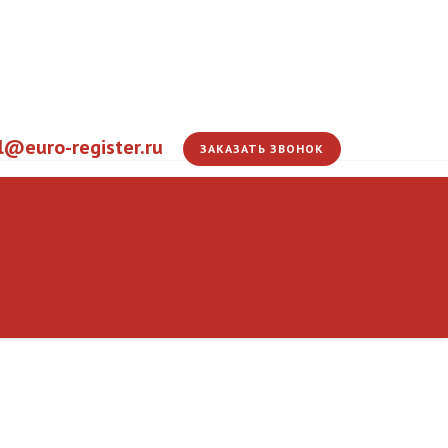
l@euro-register.ru
ЗАКАЗАТЬ ЗВОНОК
Обсуждены перспек
углубления сотрудни
ЭС
промышленности и 
Главная
Информация
Новости