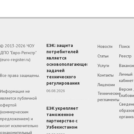
© 2013-2026 ЧОУ
ЕЭК: защита
Новости
Поиск
потребителей
ДПО "Евро-Регистр"
Статьи
Реестр
является
(euro-register.ru)
основополагающей
Услуги
Ваканси
задачей
Личный
Контакты
Все права защищены.
технического
кабинет
регулирования
Лицензии
Версия 
Информация не
06.08.2026
Технические
слабов
является публичной
регламенты
Сведен
офертой
ЕЭК укрепляет
образов
(коммерческим
таможенное
организ
предложением) и
партнерство с
носит исключительно
Узбекистаном
ознакомительный