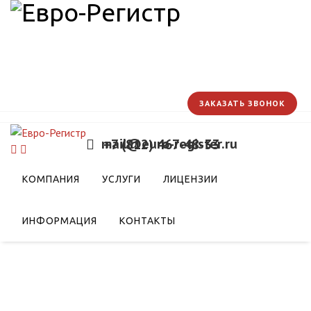
ЗАКАЗАТЬ ЗВОНОК
mail@euro-register.ru
+7 (812) 467-48-33
ранспортной стратегии
КОМПАНИЯ
УСЛУГИ
ЛИЦЕНЗИИ
 дел с международными
амках ЕАЭС
ИНФОРМАЦИЯ
КОНТАКТЫ