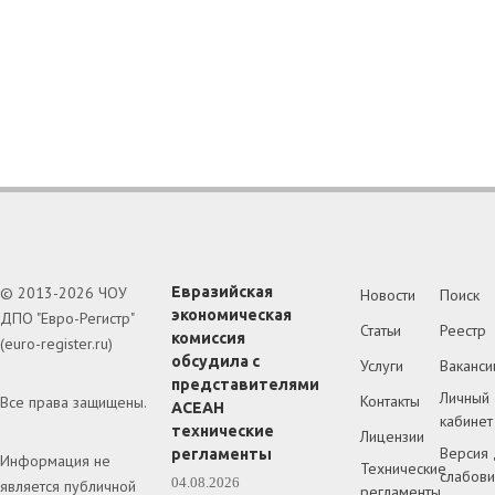
© 2013-2026 ЧОУ
Евразийская
Новости
Поиск
экономическая
ДПО "Евро-Регистр"
Статьи
Реестр
комиссия
(euro-register.ru)
обсудила с
Услуги
Ваканси
представителями
Личный
Контакты
Все права защищены.
АСЕАН
кабинет
технические
Лицензии
Версия 
регламенты
Информация не
Технические
слабов
04.08.2026
является публичной
регламенты