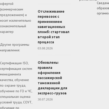
Сведен
офертой
образов
(коммерческим
Отслеживание
организ
предложением) и
перевозок с
носит исключительно
применением
ознакомительный
навигационных
характер
пломб: стартовал
второй этап
процесса
Другие программы
03.08.2026
направления:
Обновлены
Сертификация ISO,
правила
сертификация систем
оформления
менеджмента
пассажирской
качества, обучение
таможенной
по охране труда,
декларации для
обучение по ГО и ЧС,
экспресс-грузов
специальная оценка
30.07.2026
условий труда, СОУТ,
обучение по