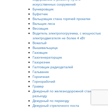
искусственных сооружений
Бункеровщик
Буфетчик
Вальцовщик стана горячей прокатки
Вальщик леса
Весовщик
Водитель электропогрузчика, с мощностью
электродвигателя не более 4 кВт
Вожатый
Вышивальщица
Газовщик
Газогенераторщик
Газорезчик
Галтовщик радиодеталей
Гальваник
Горничная
Горнорабочий
Гравер
Дежурный по железнодорожной станции,
разъезду
Дежурный по переезду
Дежурный стрелочного поста