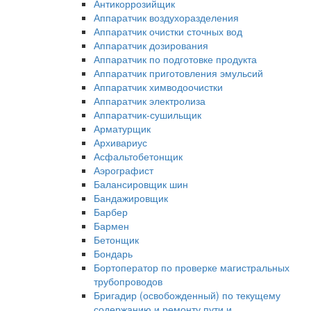
Антикоррозийщик
Аппаратчик воздухоразделения
Аппаратчик очистки сточных вод
Аппаратчик дозирования
Аппаратчик по подготовке продукта
Аппаратчик приготовления эмульсий
Аппаратчик химводоочистки
Аппаратчик электролиза
Аппаратчик-сушильщик
Арматурщик
Архивариус
Асфальтобетонщик
Аэрографист
Балансировщик шин
Бандажировщик
Барбер
Бармен
Бетонщик
Бондарь
Бортоператор по проверке магистральных
трубопроводов
Бригадир (освобожденный) по текущему
содержанию и ремонту пути и