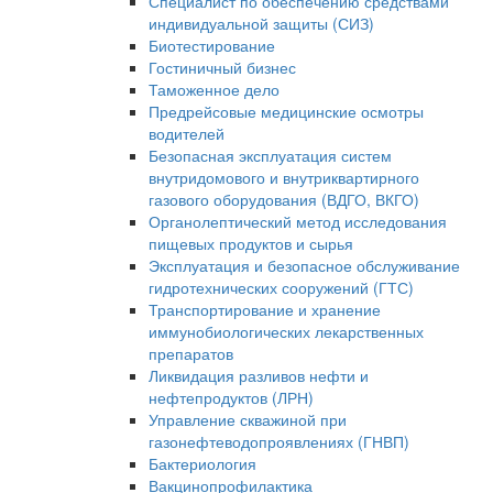
Специалист по обеспечению средствами
индивидуальной защиты (СИЗ)
Биотестирование
Гостиничный бизнес
Таможенное дело
Предрейсовые медицинские осмотры
водителей
Безопасная эксплуатация систем
внутридомового и внутриквартирного
газового оборудования (ВДГО, ВКГО)
Органолептический метод исследования
пищевых продуктов и сырья
Эксплуатация и безопасное обслуживание
гидротехнических сооружений (ГТС)
Транспортирование и хранение
иммунобиологических лекарственных
препаратов
Ликвидация разливов нефти и
нефтепродуктов (ЛРН)
Управление скважиной при
газонефтеводопроявлениях (ГНВП)
Бактериология
Вакцинопрофилактика