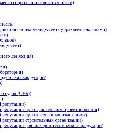
мента социальной ответственности)
ность)
ификация систем менеджмента управления активами)
сти)
ставок)
неджмент)
жного движения)
ми)
боратории)
водействия коррупции)
в)
ю судов (СУБ))
о)
й репутации)
й репутации при строительном проектировании)
ой репутации при инженерных изысканиях)
й репутации строительных организаций)
й репутации для пожарно-технической продукции)
)