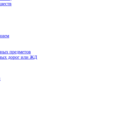
еществ
ением
сных предметов
ьных дорог или ЖД
й