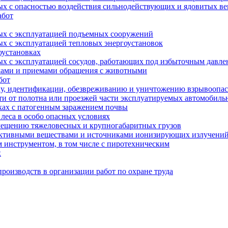
ых с опасностью воздействия сильнодействующих и ядовитых в
абот
ных с эксплуатацией подъемных сооружений
ых с эксплуатацией тепловых энергоустановок
оустановках
ых с эксплуатацией сосудов, работающих под избыточным давл
одами и приемами обращения с животными
бот
ку, идентификации, обезвреживанию и уничтожению взрывоопа
сти от полотна или проезжей части эксплуатируемых автомобил
ках с патогенным заражением почвы
 леса в особо опасных условиях
мещению тяжеловесных и крупногабаритных грузов
оактивными веществами и источниками ионизирующих излучени
 инструментом, в том числе с пиротехническим
х
роизводств в организации работ по охране труда