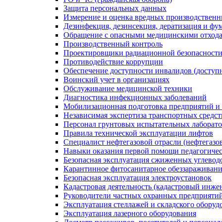
Защита персональных данных
Измерение и оценка вредных производственн
Дезинфекция, дезинсекция, дератизация и фу
Обращение с опасными медицинскими отход
Производственный контроль
Проектировщики радиационной безопасност
Противодействие коррупции
Обеспечение доступности инвалидов (доступн
Воинский учет в организациях
Обслуживание медицинской техники
Диагностика инфекционных заболеваний
Мобилизационная подготовка предприятий и
Независимая экспертиза транспортных средс
Персонал грунтовых испытательных лаборато
Правила технической эксплуатации лифтов
Специалист нефтегазовой отрасли (нефтегазов
Навыки оказания первой помощи педагогиче
Безопасная эксплуатация сжиженных углевод
Карантинное фитосанитарное обеззараживан
Безопасная эксплуатация электроустановок
Кадастровая деятельность (кадастровый инже
Руководители частных охранных предприяти
Эксплуатация стеллажей и складского оборуд
Эксплуатация лазерного оборудования