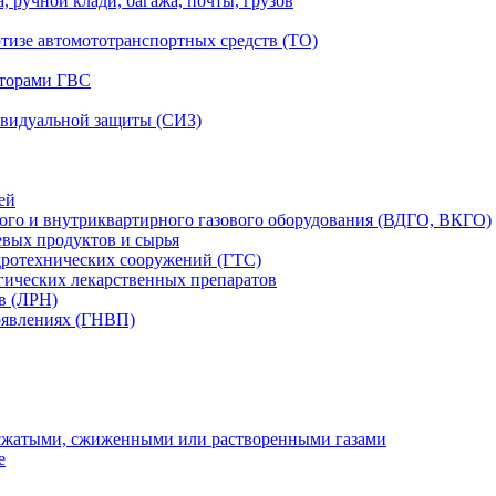
, ручной клади, багажа, почты, грузов
ртизе автомототранспортных средств (ТО)
аторами ГВС
ивидуальной защиты (СИЗ)
ей
вого и внутриквартирного газового оборудования (ВДГО, ВКГО)
вых продуктов и сырья
дротехнических сооружений (ГТС)
гических лекарственных препаратов
в (ЛРН)
оявлениях (ГНВП)
 сжатыми, сжиженными или растворенными газами
е