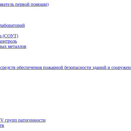
аватель первой помощи)
лабораторий
да (СОУТ)
контроль
ных металлов
 средств обеспечения пожарной безопасности зданий и сооруже
IV групп патогенности
тв