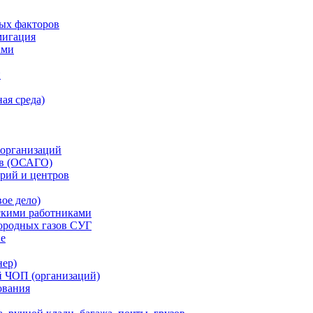
ых факторов
мигация
ами
и
ая среда)
 организаций
тв (ОСАГО)
рий и центров
ое дело)
скими работниками
ородных газов СУГ
ие
нер)
й ЧОП (организаций)
ования