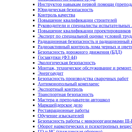
Инструктор навыкам первой помощи (препод
Юридическая безопасность
Контроль качества
Повышение квалификации строителей
Руководители и специалисты испытательных 
Повышение квалификации проектировщиков
Эксперт по специальной оценке условий тру
Радиационная безопасность и радиационный 
Радиоактивный контроль лома черных и цвет
Безопасность дорожного движения (БДД)
Госзакупки (ФЗ 44)
Экологическая безопасность
Монтаж, техническое обслуживание и ремонт
Энергоаудит
Безопасность производства сварочных работ
Антимонопольный комплаенс
Экспортный контроль
Транспортная безопасность
Мастера и преподаватели автошкол
Маркшейдерское дело
Реставрационные работы
Обучение изыскателей
Безопасность работы с микроорганизмами III-
Оборот наркотических и психотропных вещес
ГО и ЧС (гражданская оборона)