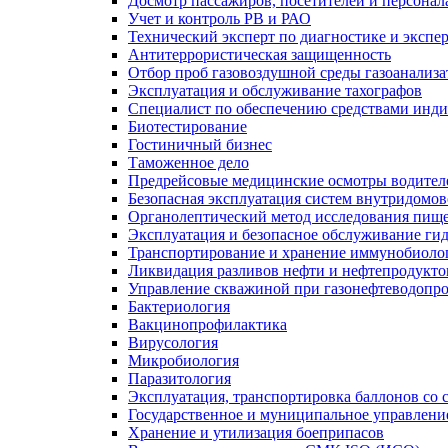
Досмотр пассажиров, посетителей и персонала
Учет и контроль РВ и РАО
Технический эксперт по диагностике и экспе
Антитеррористическая защищенность
Отбор проб газовоздушной среды газоанализ
Эксплуатация и обслуживание тахографов
Специалист по обеспечению средствами инд
Биотестирование
Гостиничный бизнес
Таможенное дело
Предрейсовые медицинские осмотры водител
Безопасная эксплуатация систем внутридомо
Органолептический метод исследования пище
Эксплуатация и безопасное обслуживание ги
Транспортирование и хранение иммунобиоло
Ликвидация разливов нефти и нефтепродукто
Управление скважиной при газонефтеводопр
Бактериология
Вакцинопрофилактика
Вирусология
Микробиология
Паразитология
Эксплуатация, транспортировка баллонов со
Государственное и муниципальное управлени
Хранение и утилизация боеприпасов