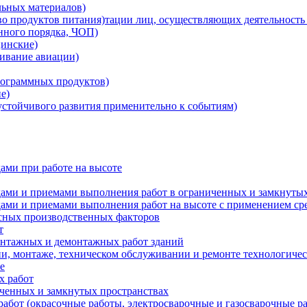
льных материалов)
о продуктов питания)тации лиц, осуществляющих деятельность 
нного порядка, ЧОП)
инские)
ивание авиации)
ограммных продуктов)
е)
устойчивого развития применительно к событиям)
ами при работе на высоте
дами и приемами выполнения работ в ограниченных и замкнутых
одами и приемами выполнения работ на высоте с применением с
асных производственных факторов
т
онтажных и демонтажных работ зданий
и, монтаже, техническом обслуживании и ремонте технологичес
е
х работ
иченных и замкнутых пространствах
абот (окрасочные работы, электросварочные и газосварочные р