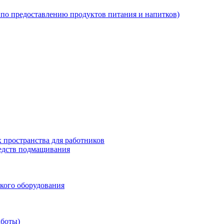
по предоставлению продуктов питания и напитков)
 пространства для работников
редств подмащивания
кого оборудования
аботы)