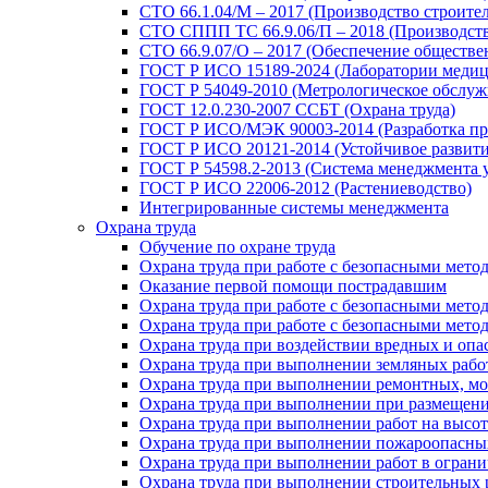
СТО 66.1.04/М – 2017 (Производство строите
СТО СППП ТС 66.9.06/П – 2018 (Производств
СТО 66.9.07/О – 2017 (Обеспечение обществе
ГОСТ Р ИСО 15189-2024 (Лаборатории медиц
ГОСТ Р 54049-2010 (Метрологическое обслуж
ГОСТ 12.0.230-2007 ССБТ (Охрана труда)
ГОСТ Р ИСО/МЭК 90003-2014 (Разработка пр
ГОСТ Р ИСО 20121-2014 (Устойчивое развити
ГОСТ Р 54598.2-2013 (Система менеджмента 
ГОСТ Р ИСО 22006-2012 (Растениеводство)
Интегрированные системы менеджмента
Охрана труда
Обучение по охране труда
Охрана труда при работе с безопасными метод
Оказание первой помощи пострадавшим
Охрана труда при работе с безопасными мето
Охрана труда при работе с безопасными мет
Охрана труда при воздействии вредных и оп
Охрана труда при выполнении земляных рабо
Охрана труда при выполнении ремонтных, м
Охрана труда при выполнении при размещени
Охрана труда при выполнении работ на высот
Охрана труда при выполнении пожароопасны
Охрана труда при выполнении работ в огран
Охрана труда при выполнении строительных р