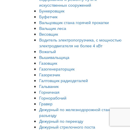
искусственных сооружений
Бункеровщик
Буфетчик
Вальцовщик стана горячей прокатки
Вальщик леса
Весовщик
Водитель электропогрузчика, с мощностью
электродвигателя не более 4 кВт
Вожатый
Вышивальщица
Газовщик
Газогенераторщик
Газорезчик
Галтовщик радиодеталей
Гальваник
Горничная
Горнорабочий
Гравер
Дежурный по железнодорожной станции,
разъезду
Дежурный по переезду
Дежурный стрелочного поста