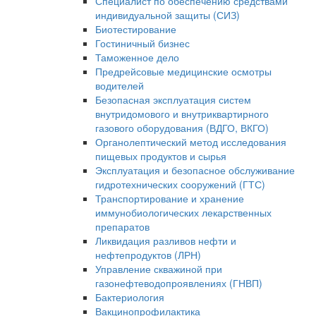
Специалист по обеспечению средствами
индивидуальной защиты (СИЗ)
Биотестирование
Гостиничный бизнес
Таможенное дело
Предрейсовые медицинские осмотры
водителей
Безопасная эксплуатация систем
внутридомового и внутриквартирного
газового оборудования (ВДГО, ВКГО)
Органолептический метод исследования
пищевых продуктов и сырья
Эксплуатация и безопасное обслуживание
гидротехнических сооружений (ГТС)
Транспортирование и хранение
иммунобиологических лекарственных
препаратов
Ликвидация разливов нефти и
нефтепродуктов (ЛРН)
Управление скважиной при
газонефтеводопроявлениях (ГНВП)
Бактериология
Вакцинопрофилактика