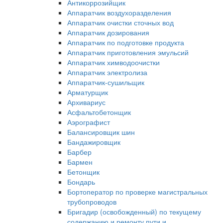
Антикоррозийщик
Аппаратчик воздухоразделения
Аппаратчик очистки сточных вод
Аппаратчик дозирования
Аппаратчик по подготовке продукта
Аппаратчик приготовления эмульсий
Аппаратчик химводоочистки
Аппаратчик электролиза
Аппаратчик-сушильщик
Арматурщик
Архивариус
Асфальтобетонщик
Аэрографист
Балансировщик шин
Бандажировщик
Барбер
Бармен
Бетонщик
Бондарь
Бортоператор по проверке магистральных
трубопроводов
Бригадир (освобожденный) по текущему
содержанию и ремонту пути и