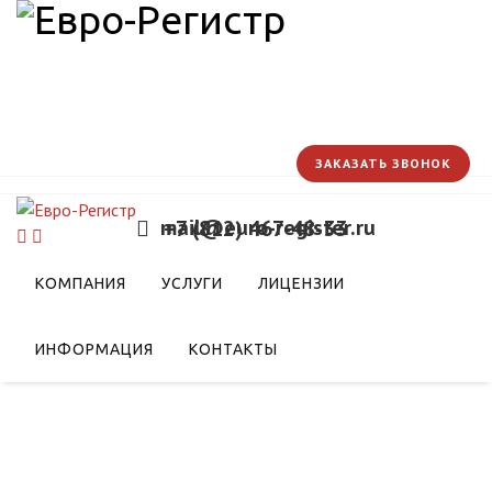
ЗАКАЗАТЬ ЗВОНОК
mail@euro-register.ru
+7 (812) 467-48-33
 о взаимопонимании
КОМПАНИЯ
УСЛУГИ
ЛИЦЕНЗИИ
риатом по
рации в Центральной
ИНФОРМАЦИЯ
КОНТАКТЫ