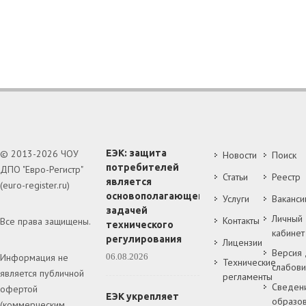
© 2013-2026 ЧОУ
ЕЭК: защита
Новости
Поиск
потребителей
ДПО "Евро-Регистр"
Статьи
Реестр
является
(euro-register.ru)
основополагающей
Услуги
Ваканси
задачей
Личный
Контакты
Все права защищены.
технического
кабинет
регулирования
Лицензии
Версия 
Информация не
06.08.2026
Технические
слабов
является публичной
регламенты
Сведен
офертой
ЕЭК укрепляет
образов
(коммерческим