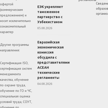
Сведен
офертой
ЕЭК укрепляет
образов
(коммерческим
таможенное
организ
предложением) и
партнерство с
носит исключительно
Узбекистаном
ознакомительный
05.08.2026
характер
Евразийская
Другие программы
экономическая
направления:
комиссия
обсудила с
представителями
Сертификация ISO,
АСЕАН
сертификация систем
технические
менеджмента
регламенты
качества, обучение
04.08.2026
по охране труда,
обучение по ГО и ЧС,
специальная оценка
условий труда, СОУТ,
обучение по