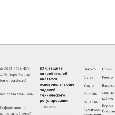
© 2013-2026 ЧОУ
ЕЭК: защита
Новости
Поиск
потребителей
ДПО "Евро-Регистр"
Статьи
Реестр
является
(euro-register.ru)
основополагающей
Услуги
Ваканси
задачей
Личный
Контакты
Все права защищены.
технического
кабинет
регулирования
Лицензии
Версия 
Информация не
06.08.2026
Технические
слабов
является публичной
регламенты