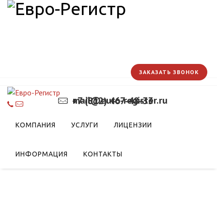
ЗАКАЗАТЬ ЗВОНОК
mail@euro-register.ru
+7 (812) 467-48-33
недрения принципов
КОМПАНИЯ
УСЛУГИ
ЛИЦЕНЗИИ
ИНФОРМАЦИЯ
КОНТАКТЫ
ки