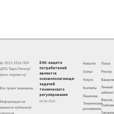
© 2013-2026 ЧОУ
ЕЭК: защита
Новости
Поиск
потребителей
ДПО "Евро-Регистр"
Статьи
Реестр
является
(euro-register.ru)
основополагающей
Услуги
Ваканси
задачей
Личный
Контакты
Все права защищены.
технического
кабинет
регулирования
Лицензии
Версия 
Информация не
06.08.2026
Технические
слабов
является публичной
регламенты
Сведен
офертой