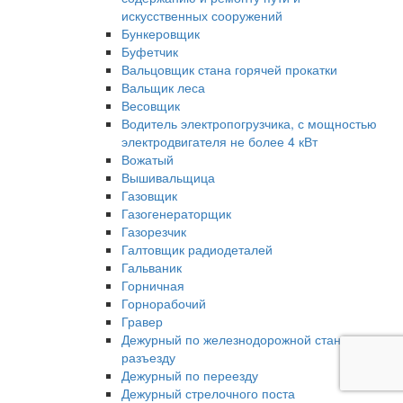
искусственных сооружений
Бункеровщик
Буфетчик
Вальцовщик стана горячей прокатки
Вальщик леса
Весовщик
Водитель электропогрузчика, с мощностью
электродвигателя не более 4 кВт
Вожатый
Вышивальщица
Газовщик
Газогенераторщик
Газорезчик
Галтовщик радиодеталей
Гальваник
Горничная
Горнорабочий
Гравер
Дежурный по железнодорожной станции,
разъезду
Дежурный по переезду
Дежурный стрелочного поста