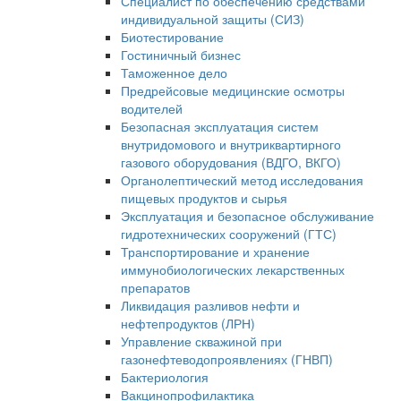
Специалист по обеспечению средствами
индивидуальной защиты (СИЗ)
Биотестирование
Гостиничный бизнес
Таможенное дело
Предрейсовые медицинские осмотры
водителей
Безопасная эксплуатация систем
внутридомового и внутриквартирного
газового оборудования (ВДГО, ВКГО)
Органолептический метод исследования
пищевых продуктов и сырья
Эксплуатация и безопасное обслуживание
гидротехнических сооружений (ГТС)
Транспортирование и хранение
иммунобиологических лекарственных
препаратов
Ликвидация разливов нефти и
нефтепродуктов (ЛРН)
Управление скважиной при
газонефтеводопроявлениях (ГНВП)
Бактериология
Вакцинопрофилактика