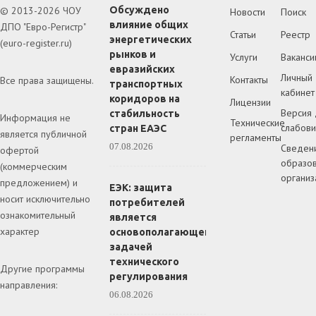
© 2013-2026 ЧОУ
Обсуждено
Новости
Поиск
влияние общих
ДПО "Евро-Регистр"
Статьи
Реестр
энергетических
(euro-register.ru)
рынков и
Услуги
Ваканси
евразийских
Личный
Контакты
Все права защищены.
транспортных
кабинет
коридоров на
Лицензии
Версия 
стабильность
Информация не
Технические
слабов
стран ЕАЭС
является публичной
регламенты
07.08.2026
Сведен
офертой
образов
(коммерческим
организ
предложением) и
ЕЭК: защита
носит исключительно
потребителей
ознакомительный
является
характер
основополагающей
задачей
технического
Другие программы
регулирования
направления:
06.08.2026