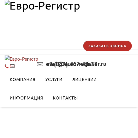
ЗАКАЗАТЬ ЗВОНОК
mail@euro-register.ru
+7 (812) 467-48-33
ации названа базовым
КОМПАНИЯ
УСЛУГИ
ЛИЦЕНЗИИ
я
ти продукции ЕАЭС
ИНФОРМАЦИЯ
КОНТАКТЫ