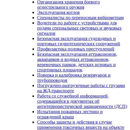
Организация хранения боевого
огнестрельного оружия
Эксплуатация котлов
Специалисты по переносным виброметрам
Водители по работе с устройствами для
подачи специальных световых и звуковых
сигналов
Безопасная эксплуатация судоходных и
портовых гидротехнических сооружений
Профилактика половых преступлений
Безопасная эксплуатация аттракционов,
аквапарков и водных аттракционов,
веревочных парков, детских игровых и
спортивных площадок
Поверка и калибровка резервуаров и
трубопроводов
Погрузочно-разгрузочные работы с грузами
на ЖД-транспорте
Работа со служебной информацией,
содержащейся в документах об
антитеррористической защищенности (ДСП)
Испытания пожарных лестниц и
ограждений крыш
Способы защиты и действия в случае
применения токсичных веществ на объекте