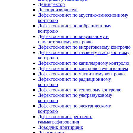
Дезинфектор
Делопроизводитель
Дефектоскопист по акустико-эмиссионному
контролю
Дефектоскопист по вибрационному
контролю
Дефектоскопист по визуальному и
измерительному контролю
Дефектоскопист по вихретоковому контролю
Дефектоскопист по газовому и жидкостному
контролю
Дефектоскопист по капиллярному контролю
Дефектоскопист по контролю течеисканием
Дефектоскопист по магнитному контролю
Дефектоскопист по радиационному
контролю
Дефектоскопист по тепловому контролю
Дефектоскопист по ультразвуковому
контролю
Дефектоскопист по электрическому
контролю
Дефектоскопист рентгено-,
гаммаграфирования
Доводчик-притирщик
Дозиметрист