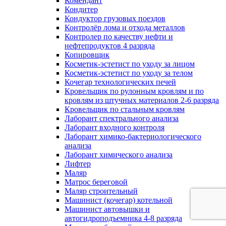
Комендант
Кондитер
Кондуктор грузовых поездов
Контролёр лома и отхода металлов
Контролер по качеству нефти и
нефтепродуктов 4 разряда
Копировщик
Косметик-эстетист по уходу за лицом
Косметик-эстетист по уходу за телом
Кочегар технологических печей
Кровельщик по рулонным кровлям и по
кровлям из штучных материалов 2-6 разряда
Кровельщик по стальным кровлям
Лаборант спектрального анализа
Лаборант входного контроля
Лаборант химико-бактериологического
анализа
Лаборант химического анализа
Лифтер
Маляр
Матрос береговой
Маляр строительный
Машинист (кочегар) котельной
Машинист автовышки и
автогидроподъемника 4-8 разряда