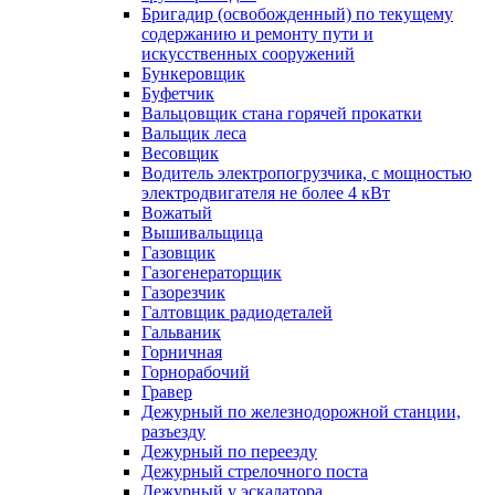
Бригадир (освобожденный) по текущему
содержанию и ремонту пути и
искусственных сооружений
Бункеровщик
Буфетчик
Вальцовщик стана горячей прокатки
Вальщик леса
Весовщик
Водитель электропогрузчика, с мощностью
электродвигателя не более 4 кВт
Вожатый
Вышивальщица
Газовщик
Газогенераторщик
Газорезчик
Галтовщик радиодеталей
Гальваник
Горничная
Горнорабочий
Гравер
Дежурный по железнодорожной станции,
разъезду
Дежурный по переезду
Дежурный стрелочного поста
Дежурный у эскалатора