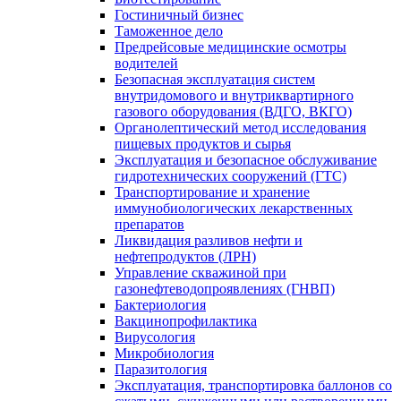
Гостиничный бизнес
Таможенное дело
Предрейсовые медицинские осмотры
водителей
Безопасная эксплуатация систем
внутридомового и внутриквартирного
газового оборудования (ВДГО, ВКГО)
Органолептический метод исследования
пищевых продуктов и сырья
Эксплуатация и безопасное обслуживание
гидротехнических сооружений (ГТС)
Транспортирование и хранение
иммунобиологических лекарственных
препаратов
Ликвидация разливов нефти и
нефтепродуктов (ЛРН)
Управление скважиной при
газонефтеводопроявлениях (ГНВП)
Бактериология
Вакцинопрофилактика
Вирусология
Микробиология
Паразитология
Эксплуатация, транспортировка баллонов со