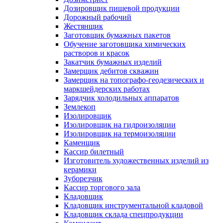
Дозировщик пищевой продукции
Дорожный рабочий
Жестянщик
Заготовщик бумажных пакетов
Обучение заготовщика химических
растворов и красок
Закатчик бумажных изделий
Замерщик дебитов скважин
Замерщик на топографо-геодезических и
маркшейдерских работах
Зарядчик холодильных аппаратов
Землекоп
Изолировщик
Изолировщик на гидроизоляции
Изолировщик на термоизоляции
Каменщик
Кассир билетный
Изготовитель художественных изделий из
керамики
Зуборезчик
Кассир торгового зала
Кладовщик
Кладовщик инструментальной кладовой
Кладовщик склада спецпродукции