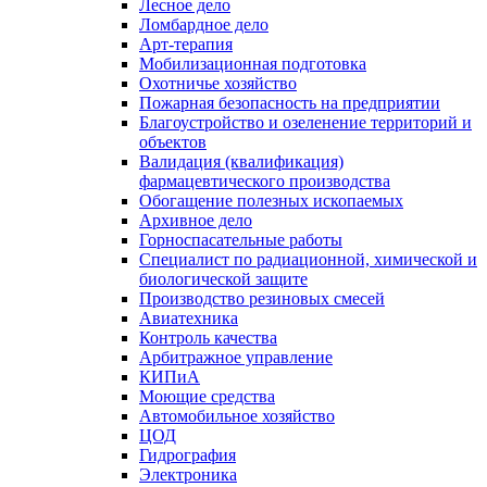
Лесное дело
Ломбардное дело
Арт-терапия
Мобилизационная подготовка
Охотничье хозяйство
Пожарная безопасность на предприятии
Благоустройство и озеленение территорий и
объектов
Валидация (квалификация)
фармацевтического производства
Обогащение полезных ископаемых
Архивное дело
Горноспасательные работы
Специалист по радиационной, химической и
биологической защите
Производство резиновых смесей
Авиатехника
Контроль качества
Арбитражное управление
КИПиА
Моющие средства
Автомобильное хозяйство
ЦОД
Гидрография
Электроника