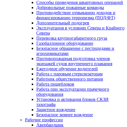
Способы проведения швартовных операций
Добровольные пожарные команды
Противодействие отмыванию доходов и
финансированию терроризма (ПОД/ФТ)
Дополнительный подогрев
Эксплуатация в условиях Севера и Крайнего
Севера
Перевозка крупногабаритного груза
Газобаллонное оборудование
Безопасное обращение с пестицидами и
агрохимикатами
Противопожарная подготовка членов
экипажей судов внутреннего плавания
Ежегодное обучение водителей
Работа с паровым стерилизаторам
Работник общественного питания
Работа пищеблоков
Работа при эксплуатации прачечного
оборудования
Установка и активация блоков СКЗИ
тахографа
Защитное вождение
Безопасное зимнее вождение
Рабочие профессии
Авербандщик