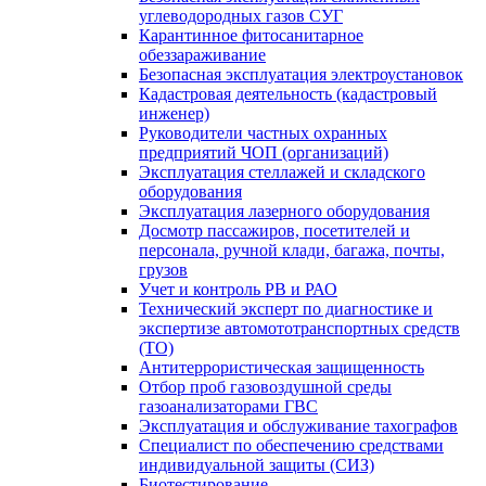
углеводородных газов СУГ
Карантинное фитосанитарное
обеззараживание
Безопасная эксплуатация электроустановок
Кадастровая деятельность (кадастровый
инженер)
Руководители частных охранных
предприятий ЧОП (организаций)
Эксплуатация стеллажей и складского
оборудования
Эксплуатация лазерного оборудования
Досмотр пассажиров, посетителей и
персонала, ручной клади, багажа, почты,
грузов
Учет и контроль РВ и РАО
Технический эксперт по диагностике и
экспертизе автомототранспортных средств
(ТО)
Антитеррористическая защищенность
Отбор проб газовоздушной среды
газоанализаторами ГВС
Эксплуатация и обслуживание тахографов
Специалист по обеспечению средствами
индивидуальной защиты (СИЗ)
Биотестирование