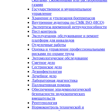
сжатыми, сжиженными или растворенными
газами
Государственное и муниципальное
управление
Хранение и утилизация боеприпасов
Внутренние аудиторы по СМК ISO (ИСО)
Экспертиза временной нетрудоспособности
Пест-контроль
Эксплуатация, обслуживание и ремонт
платформ для инвалидов
Отделочные работы
Оценка и управление профессиональными
рисками по охране труда
Энтомологическое обследование
Сметное дело
Сестринское дело
Дезинфектология
Лечебное дело
Лабораторная диагностика
Паллиативная помощь
Обеспечение эпидемиологической
безопасности эндоскопических
вмешательств
Рентгенология
Нормоконтроль технической и