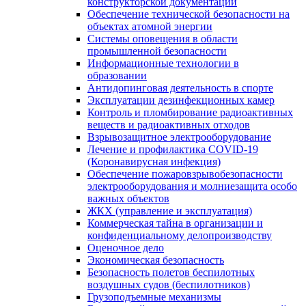
конструкторской документации
Обеспечение технической безопасности на
объектах атомной энергии
Системы оповещения в области
промышленной безопасности
Информационные технологии в
образовании
Антидопинговая деятельность в спорте
Эксплуатации дезинфекционных камер
Контроль и пломбирование радиоактивных
веществ и радиоактивных отходов
Взрывозащитное электрооборудование
Лечение и профилактика COVID-19
(Коронавирусная инфекция)
Обеспечение пожаровзрывобезопасности
электрооборудования и молниезащита особо
важных объектов
ЖКХ (управление и эксплуатация)
Коммерческая тайна в организации и
конфиденциальному делопроизводству
Оценочное дело
Экономическая безопасность
Безопасность полетов беспилотных
воздушных судов (беспилотников)
Грузоподъемные механизмы