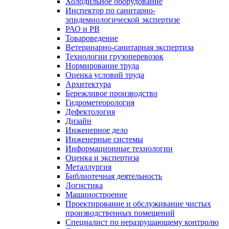
Холодильное оборудование
Инспектор по санитарно-
эпидемиологической экспертизе
РАО и РВ
Товароведение
Ветеринарно-санитарная экспертиза
Технологии грузоперевозок
Нормирование труда
Оценка условий труда
Архитектура
Бережливое производство
Гидрометеорология
Дефектология
Дизайн
Инженерное дело
Инженерные системы
Информационные технологии
Оценка и экспертиза
Металлургия
Библиотечная деятельность
Логистика
Машиностроение
Проектирование и обслуживание чистых
производственных помещений
Специалист по неразрушающему контролю