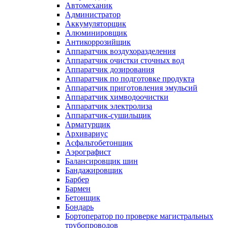
Автомеханик
Администратор
Аккумуляторщик
Алюминировщик
Антикоррозийщик
Аппаратчик воздухоразделения
Аппаратчик очистки сточных вод
Аппаратчик дозирования
Аппаратчик по подготовке продукта
Аппаратчик приготовления эмульсий
Аппаратчик химводоочистки
Аппаратчик электролиза
Аппаратчик-сушильщик
Арматурщик
Архивариус
Асфальтобетонщик
Аэрографист
Балансировщик шин
Бандажировщик
Барбер
Бармен
Бетонщик
Бондарь
Бортоператор по проверке магистральных
трубопроводов