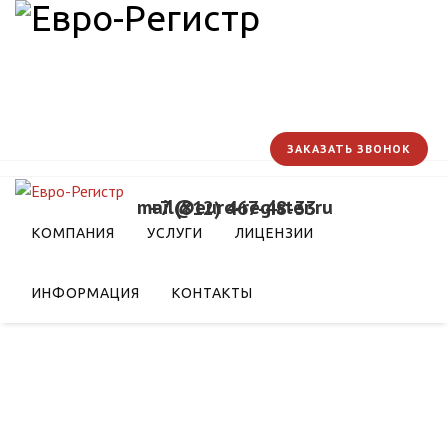
ЗАКАЗАТЬ ЗВОНОК
mail@euro-register.ru
+7 (812) 467-48-33
зы развития аграрного
КОМПАНИЯ
УСЛУГИ
ЛИЦЕНЗИИ
ода
ИНФОРМАЦИЯ
КОНТАКТЫ
о 2030 года