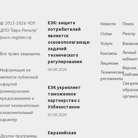
© 2013-2026 ЧОУ
ЕЭК: защита
Новости
Поиск
потребителей
ДПО "Евро-Регистр"
Статьи
Реестр
является
(euro-register.ru)
основополагающей
Услуги
Ваканси
задачей
Личный
Контакты
Все права защищены.
технического
кабинет
регулирования
Лицензии
Версия 
Информация не
06.08.2026
Технические
слабов
является публичной
регламенты
Сведен
офертой
ЕЭК укрепляет
образов
(коммерческим
таможенное
организ
предложением) и
партнерство с
носит исключительно
Узбекистаном
ознакомительный
05.08.2026
характер
Евразийская
Другие программы