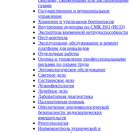
сжатыми, сжиженными или растворенными
газами
Государственное и муниципальное
управление
Хранение и утилизация боеприпасов
Внутренние аудиторы по СМК ISO (ИСО)
Экспертиза временной нетрудоспособности
Пест-контроль
Эксплуатация, обслуживание и ремонт
платформ для инвалидов
Отделочные работы
Оценка и управление профессиональными
рисками по охране труда
Энтомологическое обследование
Сметное дело
Сестринское дело
Дезинфектология
Лечебное дело
Лабораторная диагностика
Паллиативная помощь
Обеспечение эпидемиологической
безопасности эндоскопических
вмешательств
Рентгенология
Нормоконтроль технической и