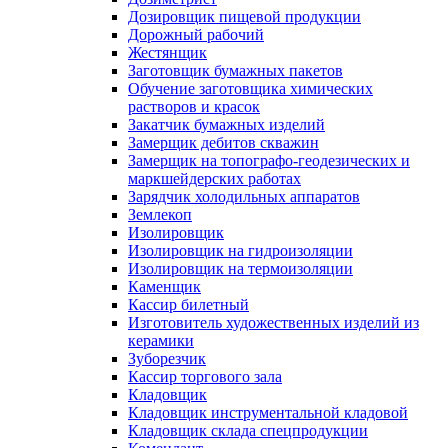
Дозировщик пищевой продукции
Дорожный рабочий
Жестянщик
Заготовщик бумажных пакетов
Обучение заготовщика химических
растворов и красок
Закатчик бумажных изделий
Замерщик дебитов скважин
Замерщик на топографо-геодезических и
маркшейдерских работах
Зарядчик холодильных аппаратов
Землекоп
Изолировщик
Изолировщик на гидроизоляции
Изолировщик на термоизоляции
Каменщик
Кассир билетный
Изготовитель художественных изделий из
керамики
Зуборезчик
Кассир торгового зала
Кладовщик
Кладовщик инструментальной кладовой
Кладовщик склада спецпродукции