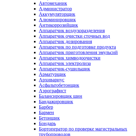
Автомеханик
Администратор
Аккумуляторщик
Алюминировщик
Антикоррозийщик
Аппаратчик воздухоразделения
Аппаратчик очистки сточных вод
Аппаратчик дозирования
Аппаратчик по подготовке продукта
Аппаратчик приготовления эмульсий
Аппаратчик химводоочистки
Аппаратчик электролиза
Аппаратчик-сушильщик
Арматурщик
Архивариус
Асфальтобетонщик
Аэрографист
Балансировщик шин
Бандажировщик
Барбер
Бармен
Бетонщик
Бондарь
Бортоператор по проверке магистральных
трубопроводов