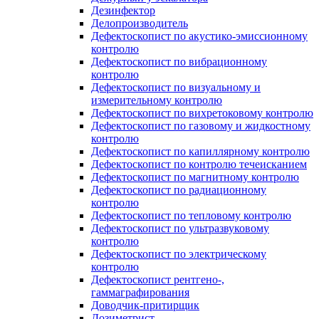
Дезинфектор
Делопроизводитель
Дефектоскопист по акустико-эмиссионному
контролю
Дефектоскопист по вибрационному
контролю
Дефектоскопист по визуальному и
измерительному контролю
Дефектоскопист по вихретоковому контролю
Дефектоскопист по газовому и жидкостному
контролю
Дефектоскопист по капиллярному контролю
Дефектоскопист по контролю течеисканием
Дефектоскопист по магнитному контролю
Дефектоскопист по радиационному
контролю
Дефектоскопист по тепловому контролю
Дефектоскопист по ультразвуковому
контролю
Дефектоскопист по электрическому
контролю
Дефектоскопист рентгено-,
гаммаграфирования
Доводчик-притирщик
Дозиметрист