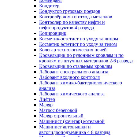
Комендант
Кондитер
Кондуктор грузовых поездов
Контролёр лома и отхода металлов
Контролер по качеству нефти и
нефтепродуктов 4 разряда
Копировщик
Косметик-эстетист по уходу за лицом
Косметик-эстетист по уходу за телом
Кочегар технологических печей
Кровельщик по рулонным кровлям и по
кровлям из штучных материалов 2-6 разряда
Кровельщик по стальным кровлям
Лаборант спектрального анализа
Лаборант входного контроля
Лаборант химико-бактериологического
анализа
Лаборант химического анализа
Лифтер
Маляр
Матрос береговой
Маляр строительный
Машинист (кочегар) котельной
Машинист автовышки и
автогидроподъемника 4-8 разряда