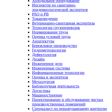
Холодильное оборудование
Инспектор по санитарно-
эпидемиологической экспертизе
РАО и РВ
Товароведение
Ветеринарно-санитарная экспертиза
Технологии грузоперевозок
Нормирование труда
Оценка условий труда
Архитектура
Бережливое производство
Гидрометеорология
Дефектология
Дизайн
Инженерное дело
Инженерные системы
Информационные технологии
Оценка и экспертиза
Металлургия
Библиотечная деятельность
Логистика
Машиностроение
Проектирование и обслуживание чистых
производственных помещений
Специалист по неразрушающему контролю