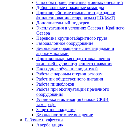
Способы проведения швартовных операций
Добровольные пожарные команды
Противодействие отмыванию доходов и
финансированию терроризма (ПОД/ФТ)
Дополнительный подогрев
Эксплуатация в условиях Севера и Крайнего
Севера
Перевозка крупногабаритного груза
Газобаллонное оборудование
Безопасное обращение с пестицидами и
агрохимикатами
Противопожарная подготовка членов
экипажей судов внутреннего плавания
Ежегодное обучение водителей
Работа с паровым стерилизаторам
Работник общественного питания
Работа пищеблоков
Работа при эксплуатации прачечного
оборудования
Установка и активация блоков СКЗИ
тахографа
Защитное вождение
Безопасное зимнее вождение
Рабочие профессии
Авербандщик