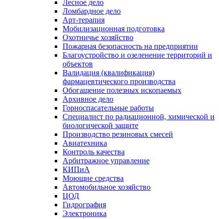
Лесное дело
Ломбардное дело
Арт-терапия
Мобилизационная подготовка
Охотничье хозяйство
Пожарная безопасность на предприятии
Благоустройство и озеленение территорий и
объектов
Валидация (квалификация)
фармацевтического производства
Обогащение полезных ископаемых
Архивное дело
Горноспасательные работы
Специалист по радиационной, химической и
биологической защите
Производство резиновых смесей
Авиатехника
Контроль качества
Арбитражное управление
КИПиА
Моющие средства
Автомобильное хозяйство
ЦОД
Гидрография
Электроника