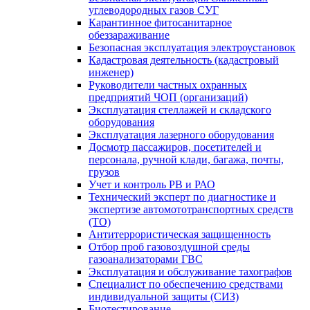
углеводородных газов СУГ
Карантинное фитосанитарное
обеззараживание
Безопасная эксплуатация электроустановок
Кадастровая деятельность (кадастровый
инженер)
Руководители частных охранных
предприятий ЧОП (организаций)
Эксплуатация стеллажей и складского
оборудования
Эксплуатация лазерного оборудования
Досмотр пассажиров, посетителей и
персонала, ручной клади, багажа, почты,
грузов
Учет и контроль РВ и РАО
Технический эксперт по диагностике и
экспертизе автомототранспортных средств
(ТО)
Антитеррористическая защищенность
Отбор проб газовоздушной среды
газоанализаторами ГВС
Эксплуатация и обслуживание тахографов
Специалист по обеспечению средствами
индивидуальной защиты (СИЗ)
Биотестирование