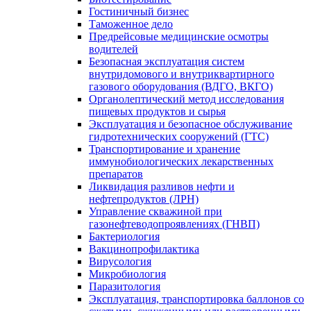
Гостиничный бизнес
Таможенное дело
Предрейсовые медицинские осмотры
водителей
Безопасная эксплуатация систем
внутридомового и внутриквартирного
газового оборудования (ВДГО, ВКГО)
Органолептический метод исследования
пищевых продуктов и сырья
Эксплуатация и безопасное обслуживание
гидротехнических сооружений (ГТС)
Транспортирование и хранение
иммунобиологических лекарственных
препаратов
Ликвидация разливов нефти и
нефтепродуктов (ЛРН)
Управление скважиной при
газонефтеводопроявлениях (ГНВП)
Бактериология
Вакцинопрофилактика
Вирусология
Микробиология
Паразитология
Эксплуатация, транспортировка баллонов со