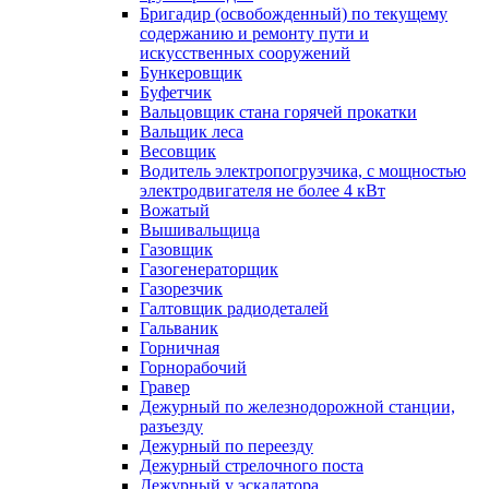
Бригадир (освобожденный) по текущему
содержанию и ремонту пути и
искусственных сооружений
Бункеровщик
Буфетчик
Вальцовщик стана горячей прокатки
Вальщик леса
Весовщик
Водитель электропогрузчика, с мощностью
электродвигателя не более 4 кВт
Вожатый
Вышивальщица
Газовщик
Газогенераторщик
Газорезчик
Галтовщик радиодеталей
Гальваник
Горничная
Горнорабочий
Гравер
Дежурный по железнодорожной станции,
разъезду
Дежурный по переезду
Дежурный стрелочного поста
Дежурный у эскалатора