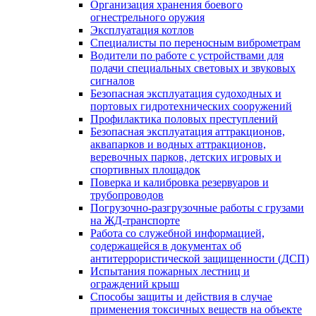
Организация хранения боевого
огнестрельного оружия
Эксплуатация котлов
Специалисты по переносным виброметрам
Водители по работе с устройствами для
подачи специальных световых и звуковых
сигналов
Безопасная эксплуатация судоходных и
портовых гидротехнических сооружений
Профилактика половых преступлений
Безопасная эксплуатация аттракционов,
аквапарков и водных аттракционов,
веревочных парков, детских игровых и
спортивных площадок
Поверка и калибровка резервуаров и
трубопроводов
Погрузочно-разгрузочные работы с грузами
на ЖД-транспорте
Работа со служебной информацией,
содержащейся в документах об
антитеррористической защищенности (ДСП)
Испытания пожарных лестниц и
ограждений крыш
Способы защиты и действия в случае
применения токсичных веществ на объекте