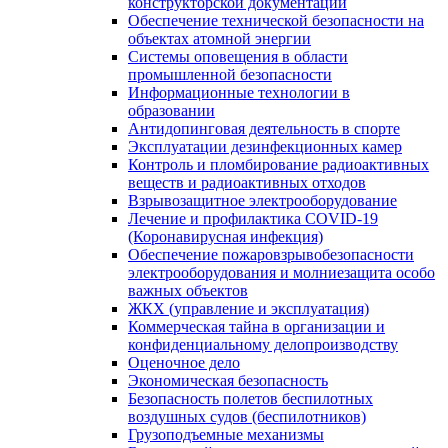
конструкторской документации
Обеспечение технической безопасности на
объектах атомной энергии
Системы оповещения в области
промышленной безопасности
Информационные технологии в
образовании
Антидопинговая деятельность в спорте
Эксплуатации дезинфекционных камер
Контроль и пломбирование радиоактивных
веществ и радиоактивных отходов
Взрывозащитное электрооборудование
Лечение и профилактика COVID-19
(Коронавирусная инфекция)
Обеспечение пожаровзрывобезопасности
электрооборудования и молниезащита особо
важных объектов
ЖКХ (управление и эксплуатация)
Коммерческая тайна в организации и
конфиденциальному делопроизводству
Оценочное дело
Экономическая безопасность
Безопасность полетов беспилотных
воздушных судов (беспилотников)
Грузоподъемные механизмы