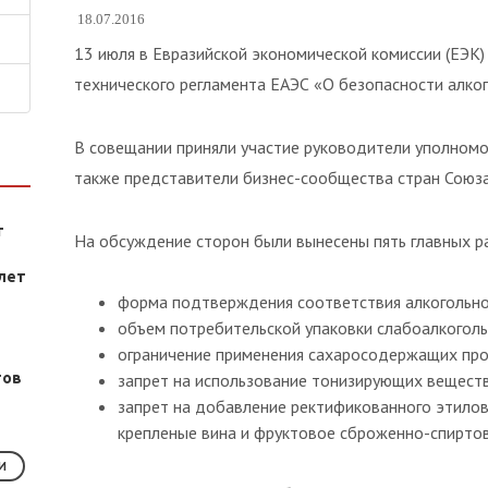
18.07.2016
13 июля в Евразийской экономической комиссии (ЕЭК)
технического регламента ЕАЭС «О безопасности алко
В совещании приняли участие руководители уполномоч
также представители бизнес-сообщества стран Союза
т
На обсуждение сторон были вынесены пять главных ра
лет
форма подтверждения соответствия алкогольно
объем потребительской упаковки слабоалкоголь
ограничение применения сахаросодержащих про
тов
запрет на использование тонизирующих веществ 
запрет на добавление ректификованного этилов
крепленые вина и фруктовое сброженно-спиртов
И