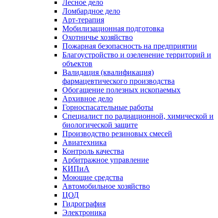
Лесное дело
Ломбардное дело
Арт-терапия
Мобилизационная подготовка
Охотничье хозяйство
Пожарная безопасность на предприятии
Благоустройство и озеленение территорий и
объектов
Валидация (квалификация)
фармацевтического производства
Обогащение полезных ископаемых
Архивное дело
Горноспасательные работы
Специалист по радиационной, химической и
биологической защите
Производство резиновых смесей
Авиатехника
Контроль качества
Арбитражное управление
КИПиА
Моющие средства
Автомобильное хозяйство
ЦОД
Гидрография
Электроника