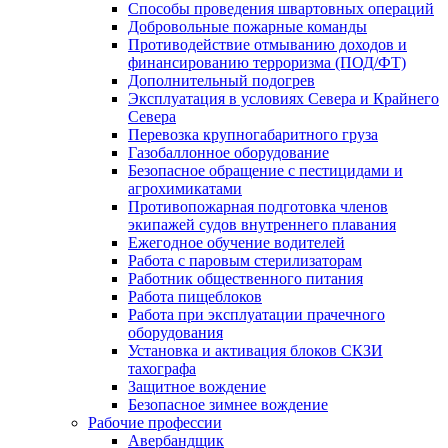
Способы проведения швартовных операций
Добровольные пожарные команды
Противодействие отмыванию доходов и
финансированию терроризма (ПОД/ФТ)
Дополнительный подогрев
Эксплуатация в условиях Севера и Крайнего
Севера
Перевозка крупногабаритного груза
Газобаллонное оборудование
Безопасное обращение с пестицидами и
агрохимикатами
Противопожарная подготовка членов
экипажей судов внутреннего плавания
Ежегодное обучение водителей
Работа с паровым стерилизаторам
Работник общественного питания
Работа пищеблоков
Работа при эксплуатации прачечного
оборудования
Установка и активация блоков СКЗИ
тахографа
Защитное вождение
Безопасное зимнее вождение
Рабочие профессии
Авербандщик