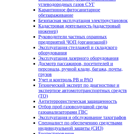
углеводородных газов СУГ
Карантинное фитосанитарное
обеззараживание
Безопасная эксплуатация электроустановок
Кадастровая деятельность (кадастровый
инженер)
Руководители частных охранных
предприятий ЧОП (организаций)
Эксплуатация стеллажей и складского
оборудования
Эксплуатация лазерного оборудования
Досмотр пассажиров, посетителей и
персонала, ручной клади, багажа, почты,
грузов
Учет и контроль РВ и РАО
Технический эксперт по диагностике и
экспертизе автомототранспортных средств
(ТО)
Антитеррористическая защищенность
Отбор проб газовоздушной среды
газоанализаторами ГВС
Эксплуатация и обслуживание тахографов
Специалист по обеспечению средствами
индивидуальной защиты (СИЗ)
Биотестирование