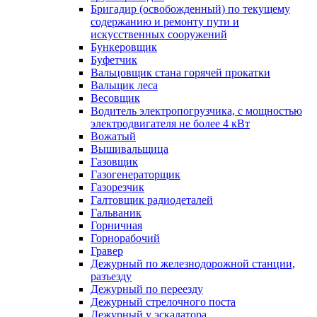
Бригадир (освобожденный) по текущему
содержанию и ремонту пути и
искусственных сооружений
Бункеровщик
Буфетчик
Вальцовщик стана горячей прокатки
Вальщик леса
Весовщик
Водитель электропогрузчика, с мощностью
электродвигателя не более 4 кВт
Вожатый
Вышивальщица
Газовщик
Газогенераторщик
Газорезчик
Галтовщик радиодеталей
Гальваник
Горничная
Горнорабочий
Гравер
Дежурный по железнодорожной станции,
разъезду
Дежурный по переезду
Дежурный стрелочного поста
Дежурный у эскалатора