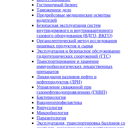
Гостиничный бизнес
Таможенное дело
Предрейсовые медицинские осмотры
водителей
Безопасная эксплуатация систем
внутридомового и внутриквартирного
газового оборудования (ВДГО, ВКГО)
Органолептический метод исследования
пищевых продуктов и сырья
Эксплуатация и безопасное обслуживание
гидротехнических сооружений (ГТС)
Транспортирование и хранение
иммунобиологических лекарственных
препаратов
Ликвидация разливов нефти и
нефтепродуктов (ЛРН)
Управление скважиной при
газонефтеводопроявлениях (ГНВП)
Бактериология
Вакцинопрофилактика
Вирусология
Микробиология
Паразитология
Эксплуатация, транспортировка баллонов со