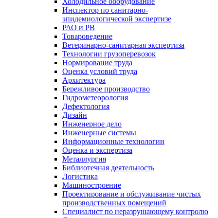
Холодильное оборудование
Инспектор по санитарно-
эпидемиологической экспертизе
РАО и РВ
Товароведение
Ветеринарно-санитарная экспертиза
Технологии грузоперевозок
Нормирование труда
Оценка условий труда
Архитектура
Бережливое производство
Гидрометеорология
Дефектология
Дизайн
Инженерное дело
Инженерные системы
Информационные технологии
Оценка и экспертиза
Металлургия
Библиотечная деятельность
Логистика
Машиностроение
Проектирование и обслуживание чистых
производственных помещений
Специалист по неразрушающему контролю