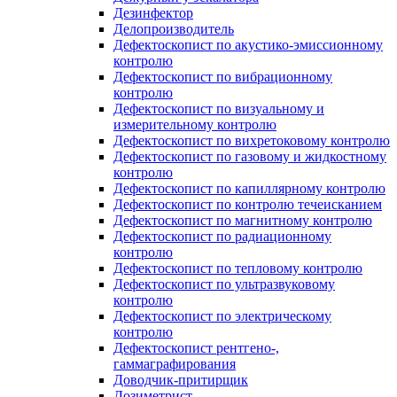
Дезинфектор
Делопроизводитель
Дефектоскопист по акустико-эмиссионному
контролю
Дефектоскопист по вибрационному
контролю
Дефектоскопист по визуальному и
измерительному контролю
Дефектоскопист по вихретоковому контролю
Дефектоскопист по газовому и жидкостному
контролю
Дефектоскопист по капиллярному контролю
Дефектоскопист по контролю течеисканием
Дефектоскопист по магнитному контролю
Дефектоскопист по радиационному
контролю
Дефектоскопист по тепловому контролю
Дефектоскопист по ультразвуковому
контролю
Дефектоскопист по электрическому
контролю
Дефектоскопист рентгено-,
гаммаграфирования
Доводчик-притирщик
Дозиметрист