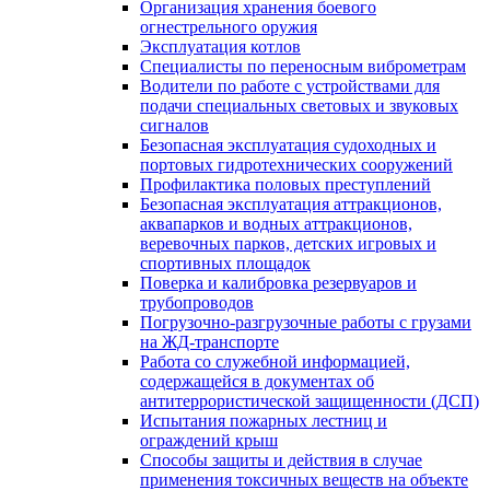
Организация хранения боевого
огнестрельного оружия
Эксплуатация котлов
Специалисты по переносным виброметрам
Водители по работе с устройствами для
подачи специальных световых и звуковых
сигналов
Безопасная эксплуатация судоходных и
портовых гидротехнических сооружений
Профилактика половых преступлений
Безопасная эксплуатация аттракционов,
аквапарков и водных аттракционов,
веревочных парков, детских игровых и
спортивных площадок
Поверка и калибровка резервуаров и
трубопроводов
Погрузочно-разгрузочные работы с грузами
на ЖД-транспорте
Работа со служебной информацией,
содержащейся в документах об
антитеррористической защищенности (ДСП)
Испытания пожарных лестниц и
ограждений крыш
Способы защиты и действия в случае
применения токсичных веществ на объекте