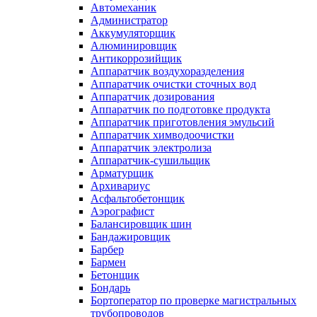
Автомеханик
Администратор
Аккумуляторщик
Алюминировщик
Антикоррозийщик
Аппаратчик воздухоразделения
Аппаратчик очистки сточных вод
Аппаратчик дозирования
Аппаратчик по подготовке продукта
Аппаратчик приготовления эмульсий
Аппаратчик химводоочистки
Аппаратчик электролиза
Аппаратчик-сушильщик
Арматурщик
Архивариус
Асфальтобетонщик
Аэрографист
Балансировщик шин
Бандажировщик
Барбер
Бармен
Бетонщик
Бондарь
Бортоператор по проверке магистральных
трубопроводов