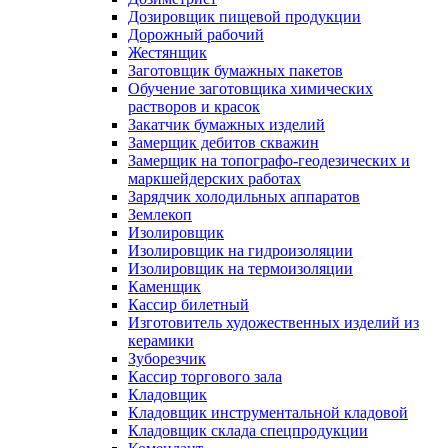
Дозировщик пищевой продукции
Дорожный рабочий
Жестянщик
Заготовщик бумажных пакетов
Обучение заготовщика химических
растворов и красок
Закатчик бумажных изделий
Замерщик дебитов скважин
Замерщик на топографо-геодезических и
маркшейдерских работах
Зарядчик холодильных аппаратов
Землекоп
Изолировщик
Изолировщик на гидроизоляции
Изолировщик на термоизоляции
Каменщик
Кассир билетный
Изготовитель художественных изделий из
керамики
Зуборезчик
Кассир торгового зала
Кладовщик
Кладовщик инструментальной кладовой
Кладовщик склада спецпродукции