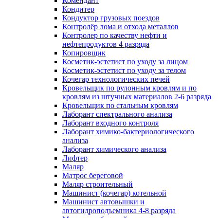
Комендант
Кондитер
Кондуктор грузовых поездов
Контролёр лома и отхода металлов
Контролер по качеству нефти и
нефтепродуктов 4 разряда
Копировщик
Косметик-эстетист по уходу за лицом
Косметик-эстетист по уходу за телом
Кочегар технологических печей
Кровельщик по рулонным кровлям и по
кровлям из штучных материалов 2-6 разряда
Кровельщик по стальным кровлям
Лаборант спектрального анализа
Лаборант входного контроля
Лаборант химико-бактериологического
анализа
Лаборант химического анализа
Лифтер
Маляр
Матрос береговой
Маляр строительный
Машинист (кочегар) котельной
Машинист автовышки и
автогидроподъемника 4-8 разряда