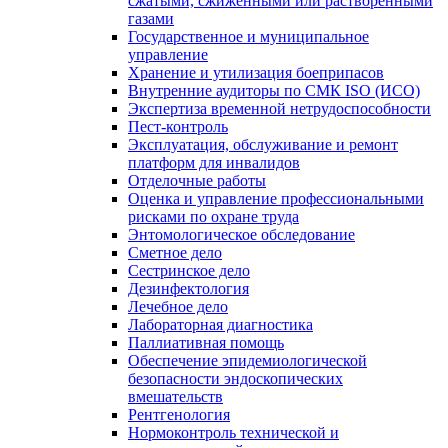
сжатыми, сжиженными или растворенными
газами
Государственное и муниципальное
управление
Хранение и утилизация боеприпасов
Внутренние аудиторы по СМК ISO (ИСО)
Экспертиза временной нетрудоспособности
Пест-контроль
Эксплуатация, обслуживание и ремонт
платформ для инвалидов
Отделочные работы
Оценка и управление профессиональными
рисками по охране труда
Энтомологическое обследование
Сметное дело
Сестринское дело
Дезинфектология
Лечебное дело
Лабораторная диагностика
Паллиативная помощь
Обеспечение эпидемиологической
безопасности эндоскопических
вмешательств
Рентгенология
Нормоконтроль технической и