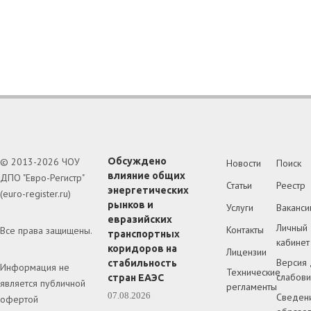
© 2013-2026 ЧОУ
Обсуждено
Новости
Поиск
влияние общих
ДПО "Евро-Регистр"
Статьи
Реестр
энергетических
(euro-register.ru)
рынков и
Услуги
Ваканси
евразийских
Личный
Контакты
Все права защищены.
транспортных
кабинет
коридоров на
Лицензии
Версия 
стабильность
Информация не
Технические
слабов
стран ЕАЭС
является публичной
регламенты
07.08.2026
Сведен
офертой