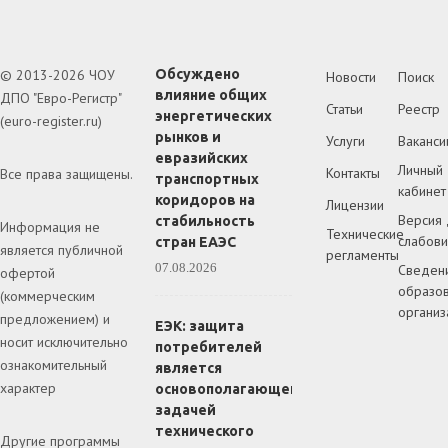
© 2013-2026 ЧОУ
Обсуждено
Новости
Поиск
влияние общих
ДПО "Евро-Регистр"
Статьи
Реестр
энергетических
(euro-register.ru)
рынков и
Услуги
Ваканси
евразийских
Личный
Контакты
Все права защищены.
транспортных
кабинет
коридоров на
Лицензии
Версия 
стабильность
Информация не
Технические
слабов
стран ЕАЭС
является публичной
регламенты
07.08.2026
Сведен
офертой
образов
(коммерческим
организ
предложением) и
ЕЭК: защита
носит исключительно
потребителей
ознакомительный
является
характер
основополагающей
задачей
технического
Другие программы