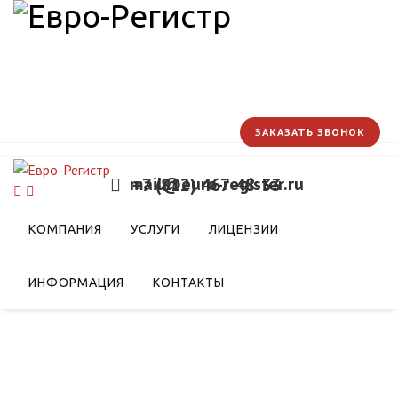
ЗАКАЗАТЬ ЗВОНОК
mail@euro-register.ru
+7 (812) 467-48-33
биржевые инструменты
КОМПАНИЯ
УСЛУГИ
ЛИЦЕНЗИИ
ИНФОРМАЦИЯ
КОНТАКТЫ
зерном