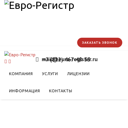
ЗАКАЗАТЬ ЗВОНОК
mail@euro-register.ru
+7 (812) 467-48-33
рядок регистрации
КОМПАНИЯ
УСЛУГИ
ЛИЦЕНЗИИ
ратов
ИНФОРМАЦИЯ
КОНТАКТЫ
репаратов