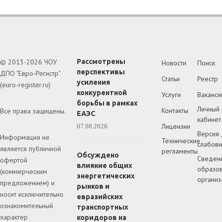
© 2013-2026 ЧОУ
Рассмотрены
Новости
Поиск
перспективы
ДПО "Евро-Регистр"
Статьи
Реестр
усиления
(euro-register.ru)
конкурентной
Услуги
Ваканси
борьбы в рамках
Личный
Контакты
Все права защищены.
ЕАЭС
кабинет
Лицензии
07.08.2026
Версия 
Информация не
Технические
слабов
является публичной
регламенты
Обсуждено
Сведен
офертой
влияние общих
образов
(коммерческим
энергетических
организ
предложением) и
рынков и
носит исключительно
евразийских
ознакомительный
транспортных
характер
коридоров на