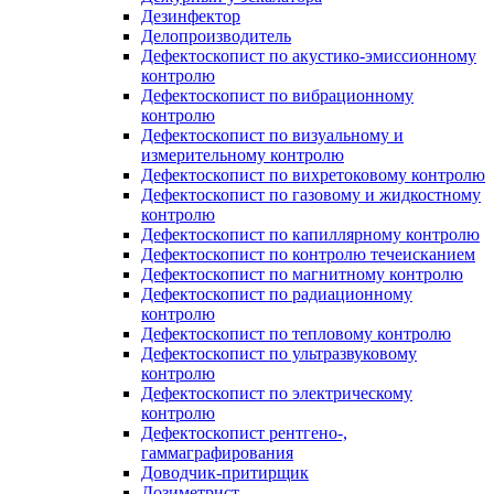
Дезинфектор
Делопроизводитель
Дефектоскопист по акустико-эмиссионному
контролю
Дефектоскопист по вибрационному
контролю
Дефектоскопист по визуальному и
измерительному контролю
Дефектоскопист по вихретоковому контролю
Дефектоскопист по газовому и жидкостному
контролю
Дефектоскопист по капиллярному контролю
Дефектоскопист по контролю течеисканием
Дефектоскопист по магнитному контролю
Дефектоскопист по радиационному
контролю
Дефектоскопист по тепловому контролю
Дефектоскопист по ультразвуковому
контролю
Дефектоскопист по электрическому
контролю
Дефектоскопист рентгено-,
гаммаграфирования
Доводчик-притирщик
Дозиметрист