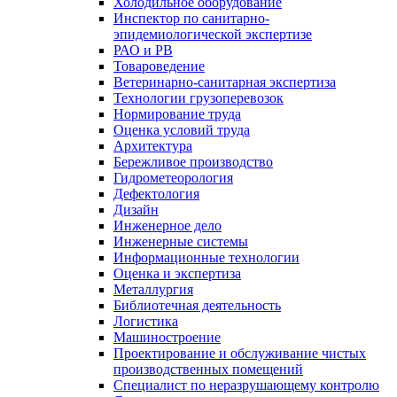
Холодильное оборудование
Инспектор по санитарно-
эпидемиологической экспертизе
РАО и РВ
Товароведение
Ветеринарно-санитарная экспертиза
Технологии грузоперевозок
Нормирование труда
Оценка условий труда
Архитектура
Бережливое производство
Гидрометеорология
Дефектология
Дизайн
Инженерное дело
Инженерные системы
Информационные технологии
Оценка и экспертиза
Металлургия
Библиотечная деятельность
Логистика
Машиностроение
Проектирование и обслуживание чистых
производственных помещений
Специалист по неразрушающему контролю