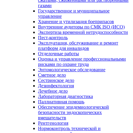
сжатыми, сжиженными или растворенными
газами
Государственное и муниципальное
управление
Хранение и утилизация боеприпасов
Внутренние аудиторы по СМК ISO (ИСО)
Экспертиза временной нетрудоспособности
Пест-контроль
Эксплуатация, обслуживание и ремонт
платформ для инвалидов
Отделочные работы
Оценка и управление профессиональными
рисками по охране труда
Энтомологическое обследование
Сметное дело
Сестринское дело
Дезинфектология
Лечебное дело
Лабораторная диагностика
Паллиативная помощь
Обеспечение эпидемиологической
безопасности эндоскопических
вмешательств
Рентгенология
Нормоконтроль технической и