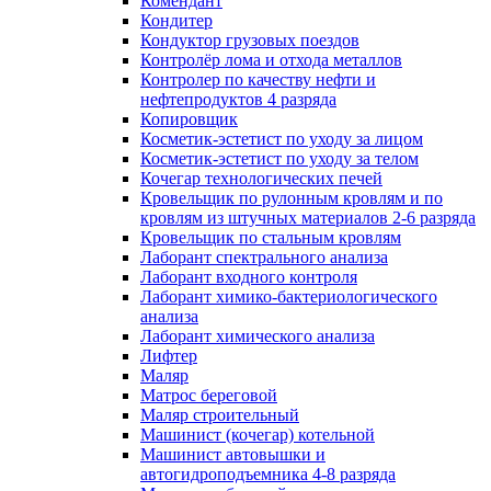
Комендант
Кондитер
Кондуктор грузовых поездов
Контролёр лома и отхода металлов
Контролер по качеству нефти и
нефтепродуктов 4 разряда
Копировщик
Косметик-эстетист по уходу за лицом
Косметик-эстетист по уходу за телом
Кочегар технологических печей
Кровельщик по рулонным кровлям и по
кровлям из штучных материалов 2-6 разряда
Кровельщик по стальным кровлям
Лаборант спектрального анализа
Лаборант входного контроля
Лаборант химико-бактериологического
анализа
Лаборант химического анализа
Лифтер
Маляр
Матрос береговой
Маляр строительный
Машинист (кочегар) котельной
Машинист автовышки и
автогидроподъемника 4-8 разряда