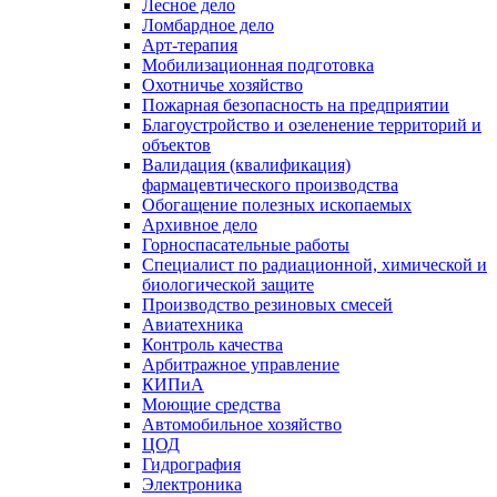
Лесное дело
Ломбардное дело
Арт-терапия
Мобилизационная подготовка
Охотничье хозяйство
Пожарная безопасность на предприятии
Благоустройство и озеленение территорий и
объектов
Валидация (квалификация)
фармацевтического производства
Обогащение полезных ископаемых
Архивное дело
Горноспасательные работы
Специалист по радиационной, химической и
биологической защите
Производство резиновых смесей
Авиатехника
Контроль качества
Арбитражное управление
КИПиА
Моющие средства
Автомобильное хозяйство
ЦОД
Гидрография
Электроника