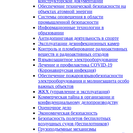
конструкторской документации
Обеспечение технической безопасности на
объектах атомной энергии
Системы оповещения в области
промышленной безопасности
Информационные технологии в
образовании
Антидопинговая деятельность в спорте
Эксплуатации дезинфекционных камер
Контроль и пломбирование радиоактивных
веществ и радиоактивных отходов
Взрывозащитное электрооборудование
Лечение и профилактика COVID-19
(Коронавирусная инфекция)
Обеспечение пожаровзрывобезопасности
электрооборудования и молниезащита особо
важных объектов
ЖКХ (управление и эксплуатация)
Коммерческая тайна в организации и
конфиденциальному делопроизводству
Оценочное дело
Экономическая безопасность
Безопасность полетов беспилотных
воздушных судов (беспилотников)
Грузоподъемные механизмы