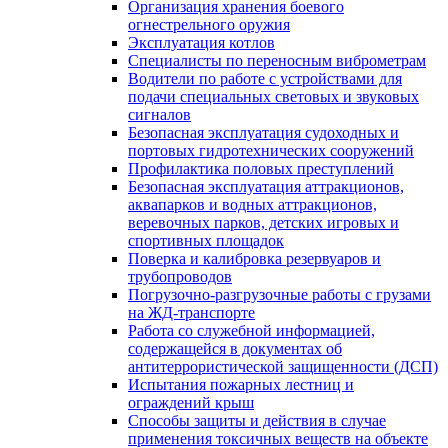
Организация хранения боевого
огнестрельного оружия
Эксплуатация котлов
Специалисты по переносным виброметрам
Водители по работе с устройствами для
подачи специальных световых и звуковых
сигналов
Безопасная эксплуатация судоходных и
портовых гидротехнических сооружений
Профилактика половых преступлений
Безопасная эксплуатация аттракционов,
аквапарков и водных аттракционов,
веревочных парков, детских игровых и
спортивных площадок
Поверка и калибровка резервуаров и
трубопроводов
Погрузочно-разгрузочные работы с грузами
на ЖД-транспорте
Работа со служебной информацией,
содержащейся в документах об
антитеррористической защищенности (ДСП)
Испытания пожарных лестниц и
ограждений крыш
Способы защиты и действия в случае
применения токсичных веществ на объекте