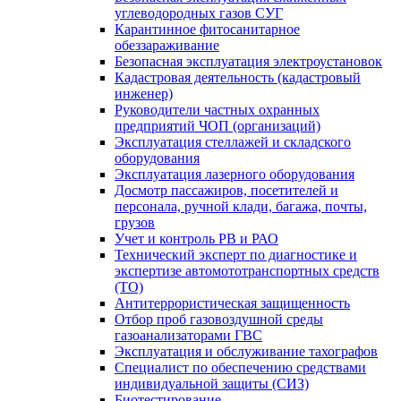
углеводородных газов СУГ
Карантинное фитосанитарное
обеззараживание
Безопасная эксплуатация электроустановок
Кадастровая деятельность (кадастровый
инженер)
Руководители частных охранных
предприятий ЧОП (организаций)
Эксплуатация стеллажей и складского
оборудования
Эксплуатация лазерного оборудования
Досмотр пассажиров, посетителей и
персонала, ручной клади, багажа, почты,
грузов
Учет и контроль РВ и РАО
Технический эксперт по диагностике и
экспертизе автомототранспортных средств
(ТО)
Антитеррористическая защищенность
Отбор проб газовоздушной среды
газоанализаторами ГВС
Эксплуатация и обслуживание тахографов
Специалист по обеспечению средствами
индивидуальной защиты (СИЗ)
Биотестирование