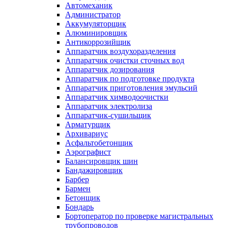
Автомеханик
Администратор
Аккумуляторщик
Алюминировщик
Антикоррозийщик
Аппаратчик воздухоразделения
Аппаратчик очистки сточных вод
Аппаратчик дозирования
Аппаратчик по подготовке продукта
Аппаратчик приготовления эмульсий
Аппаратчик химводоочистки
Аппаратчик электролиза
Аппаратчик-сушильщик
Арматурщик
Архивариус
Асфальтобетонщик
Аэрографист
Балансировщик шин
Бандажировщик
Барбер
Бармен
Бетонщик
Бондарь
Бортоператор по проверке магистральных
трубопроводов