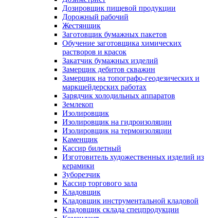
Дозировщик пищевой продукции
Дорожный рабочий
Жестянщик
Заготовщик бумажных пакетов
Обучение заготовщика химических
растворов и красок
Закатчик бумажных изделий
Замерщик дебитов скважин
Замерщик на топографо-геодезических и
маркшейдерских работах
Зарядчик холодильных аппаратов
Землекоп
Изолировщик
Изолировщик на гидроизоляции
Изолировщик на термоизоляции
Каменщик
Кассир билетный
Изготовитель художественных изделий из
керамики
Зуборезчик
Кассир торгового зала
Кладовщик
Кладовщик инструментальной кладовой
Кладовщик склада спецпродукции