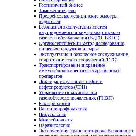
Гостиничный бизнес
Таможенное дело
Предрейсовые медицинские осмотры
водителей
Безопасная эксплуатация систем
внутридомового и внутриквартирного
газового оборудования (ВДГО, ВКГО)
Органолептический метод исследования
пищевых продуктов и сырья
Эксплуатация и безопасное обслуживание
гидротехнических сооружений (ГТС)
Транспортирование и хранение
иммунобиологических лекарственных
препаратов
Ликвидация разливов нефти и
нефтепродуктов (ЛРН)
Управление скважиной при
газонефтеводопроявлениях (ГНВП)
Бактериология
Вакцинопрофилактика
Вирусология
Микробиология
Паразитология
Эксплуатация, транспортировка баллонов со