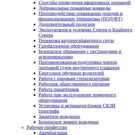
Способы проведения швартовных операций
Добровольные пожарные команды
Противодействие отмыванию доходов и
финансированию терроризма (ПОД/ФТ)
Дополнительный подогрев
Эксплуатация в условиях Севера и Крайнего
Севера
Перевозка крупногабаритного груза
Газобаллонное оборудование
Безопасное обращение с пестицидами и
агрохимикатами
Противопожарная подготовка членов
экипажей судов внутреннего плавания
Ежегодное обучение водителей
Работа с паровым стерилизаторам
Работник общественного питания
Работа пищеблоков
Работа при эксплуатации прачечного
оборудования
Установка и активация блоков СКЗИ
тахографа
Защитное вождение
Безопасное зимнее вождение
Рабочие профессии
Авербандщик