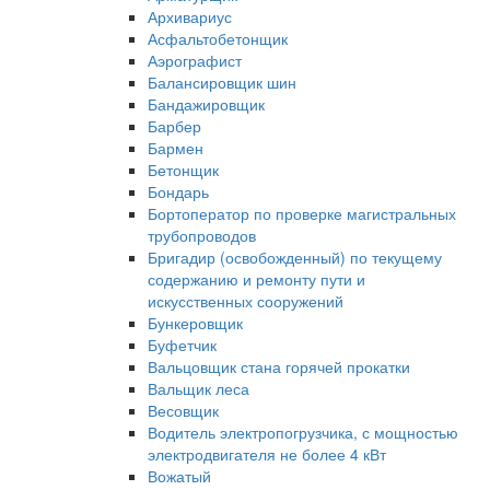
Архивариус
Асфальтобетонщик
Аэрографист
Балансировщик шин
Бандажировщик
Барбер
Бармен
Бетонщик
Бондарь
Бортоператор по проверке магистральных
трубопроводов
Бригадир (освобожденный) по текущему
содержанию и ремонту пути и
искусственных сооружений
Бункеровщик
Буфетчик
Вальцовщик стана горячей прокатки
Вальщик леса
Весовщик
Водитель электропогрузчика, с мощностью
электродвигателя не более 4 кВт
Вожатый