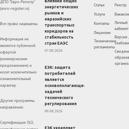
влияние общих
ДПО "Евро-Регистр"
Статьи
Реестр
энергетических
(euro-register.ru)
рынков и
Услуги
Ваканси
евразийских
Личный
Контакты
Все права защищены.
транспортных
кабинет
коридоров на
Лицензии
Версия 
стабильность
Информация не
Технические
слабов
стран ЕАЭС
является публичной
регламенты
07.08.2026
Сведен
офертой
образов
(коммерческим
организ
предложением) и
ЕЭК: защита
носит исключительно
потребителей
ознакомительный
является
характер
основополагающей
задачей
технического
Другие программы
регулирования
направления:
06.08.2026
Сертификация ISO,
ЕЭК укрепляет