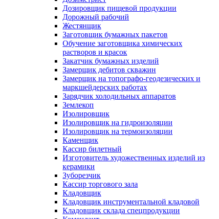
Дозировщик пищевой продукции
Дорожный рабочий
Жестянщик
Заготовщик бумажных пакетов
Обучение заготовщика химических
растворов и красок
Закатчик бумажных изделий
Замерщик дебитов скважин
Замерщик на топографо-геодезических и
маркшейдерских работах
Зарядчик холодильных аппаратов
Землекоп
Изолировщик
Изолировщик на гидроизоляции
Изолировщик на термоизоляции
Каменщик
Кассир билетный
Изготовитель художественных изделий из
керамики
Зуборезчик
Кассир торгового зала
Кладовщик
Кладовщик инструментальной кладовой
Кладовщик склада спецпродукции