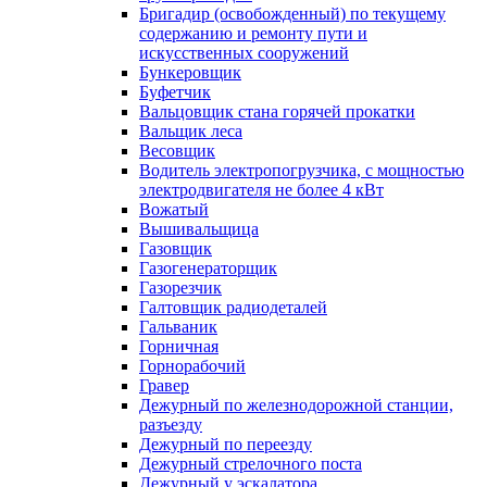
Бригадир (освобожденный) по текущему
содержанию и ремонту пути и
искусственных сооружений
Бункеровщик
Буфетчик
Вальцовщик стана горячей прокатки
Вальщик леса
Весовщик
Водитель электропогрузчика, с мощностью
электродвигателя не более 4 кВт
Вожатый
Вышивальщица
Газовщик
Газогенераторщик
Газорезчик
Галтовщик радиодеталей
Гальваник
Горничная
Горнорабочий
Гравер
Дежурный по железнодорожной станции,
разъезду
Дежурный по переезду
Дежурный стрелочного поста
Дежурный у эскалатора