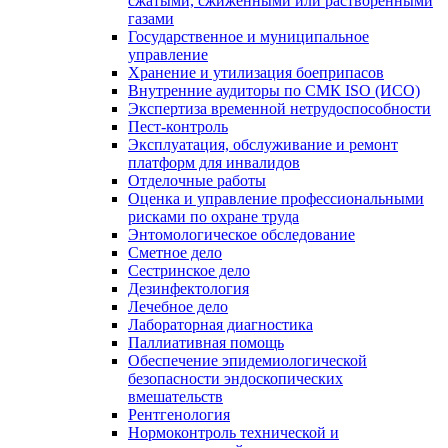
сжатыми, сжиженными или растворенными
газами
Государственное и муниципальное
управление
Хранение и утилизация боеприпасов
Внутренние аудиторы по СМК ISO (ИСО)
Экспертиза временной нетрудоспособности
Пест-контроль
Эксплуатация, обслуживание и ремонт
платформ для инвалидов
Отделочные работы
Оценка и управление профессиональными
рисками по охране труда
Энтомологическое обследование
Сметное дело
Сестринское дело
Дезинфектология
Лечебное дело
Лабораторная диагностика
Паллиативная помощь
Обеспечение эпидемиологической
безопасности эндоскопических
вмешательств
Рентгенология
Нормоконтроль технической и