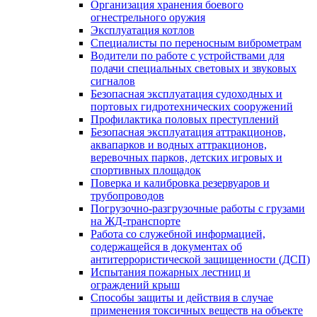
Организация хранения боевого
огнестрельного оружия
Эксплуатация котлов
Специалисты по переносным виброметрам
Водители по работе с устройствами для
подачи специальных световых и звуковых
сигналов
Безопасная эксплуатация судоходных и
портовых гидротехнических сооружений
Профилактика половых преступлений
Безопасная эксплуатация аттракционов,
аквапарков и водных аттракционов,
веревочных парков, детских игровых и
спортивных площадок
Поверка и калибровка резервуаров и
трубопроводов
Погрузочно-разгрузочные работы с грузами
на ЖД-транспорте
Работа со служебной информацией,
содержащейся в документах об
антитеррористической защищенности (ДСП)
Испытания пожарных лестниц и
ограждений крыш
Способы защиты и действия в случае
применения токсичных веществ на объекте