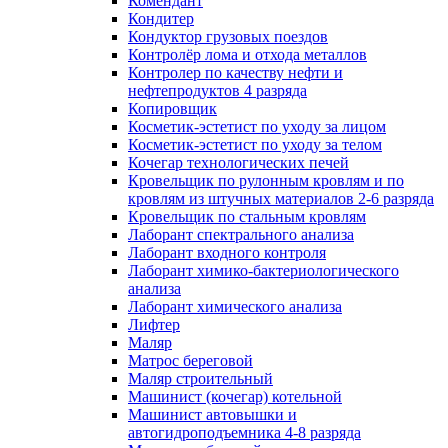
Комендант
Кондитер
Кондуктор грузовых поездов
Контролёр лома и отхода металлов
Контролер по качеству нефти и
нефтепродуктов 4 разряда
Копировщик
Косметик-эстетист по уходу за лицом
Косметик-эстетист по уходу за телом
Кочегар технологических печей
Кровельщик по рулонным кровлям и по
кровлям из штучных материалов 2-6 разряда
Кровельщик по стальным кровлям
Лаборант спектрального анализа
Лаборант входного контроля
Лаборант химико-бактериологического
анализа
Лаборант химического анализа
Лифтер
Маляр
Матрос береговой
Маляр строительный
Машинист (кочегар) котельной
Машинист автовышки и
автогидроподъемника 4-8 разряда