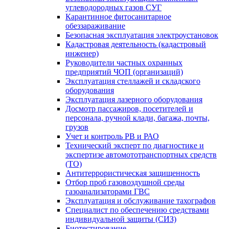
углеводородных газов СУГ
Карантинное фитосанитарное
обеззараживание
Безопасная эксплуатация электроустановок
Кадастровая деятельность (кадастровый
инженер)
Руководители частных охранных
предприятий ЧОП (организаций)
Эксплуатация стеллажей и складского
оборудования
Эксплуатация лазерного оборудования
Досмотр пассажиров, посетителей и
персонала, ручной клади, багажа, почты,
грузов
Учет и контроль РВ и РАО
Технический эксперт по диагностике и
экспертизе автомототранспортных средств
(ТО)
Антитеррористическая защищенность
Отбор проб газовоздушной среды
газоанализаторами ГВС
Эксплуатация и обслуживание тахографов
Специалист по обеспечению средствами
индивидуальной защиты (СИЗ)
Биотестирование