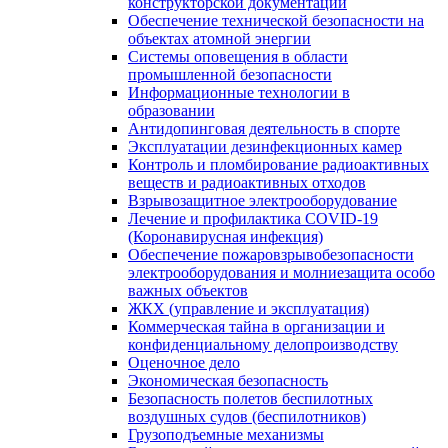
конструкторской документации
Обеспечение технической безопасности на
объектах атомной энергии
Системы оповещения в области
промышленной безопасности
Информационные технологии в
образовании
Антидопинговая деятельность в спорте
Эксплуатации дезинфекционных камер
Контроль и пломбирование радиоактивных
веществ и радиоактивных отходов
Взрывозащитное электрооборудование
Лечение и профилактика COVID-19
(Коронавирусная инфекция)
Обеспечение пожаровзрывобезопасности
электрооборудования и молниезащита особо
важных объектов
ЖКХ (управление и эксплуатация)
Коммерческая тайна в организации и
конфиденциальному делопроизводству
Оценочное дело
Экономическая безопасность
Безопасность полетов беспилотных
воздушных судов (беспилотников)
Грузоподъемные механизмы