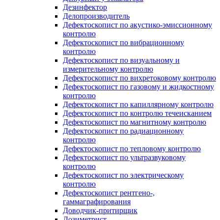
Дезинфектор
Делопроизводитель
Дефектоскопист по акустико-эмиссионному
контролю
Дефектоскопист по вибрационному
контролю
Дефектоскопист по визуальному и
измерительному контролю
Дефектоскопист по вихретоковому контролю
Дефектоскопист по газовому и жидкостному
контролю
Дефектоскопист по капиллярному контролю
Дефектоскопист по контролю течеисканием
Дефектоскопист по магнитному контролю
Дефектоскопист по радиационному
контролю
Дефектоскопист по тепловому контролю
Дефектоскопист по ультразвуковому
контролю
Дефектоскопист по электрическому
контролю
Дефектоскопист рентгено-,
гаммаграфирования
Доводчик-притирщик
Дозиметрист