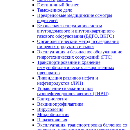
Гостиничный бизнес
Таможенное дело
Предрейсовые медицинские осмотры
водителей
Безопасная эксплуатация систем
внутридомового и внутриквартирного
газового оборудования (ВДГО, ВКГО)
Органолептический метод исследования
пищевых продуктов и сырья
Эксплуатация и безопасное обслуживание
гидротехнических сооружений (ГТС)
Транспортирование и хранение
иммунобиологических лекарственных
препаратов
Ликвидация разливов нефти и
нефтепродуктов (ЛРН)
Управление скважиной при
газонефтеводопроявлениях (ГНВП)
Бактериология
Вакцинопрофилактика
Вирусология
Микробиология
Паразитология
Эксплуатация, транспортировка баллонов со