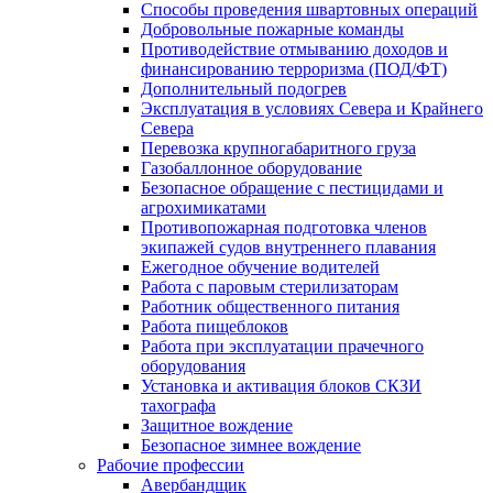
Способы проведения швартовных операций
Добровольные пожарные команды
Противодействие отмыванию доходов и
финансированию терроризма (ПОД/ФТ)
Дополнительный подогрев
Эксплуатация в условиях Севера и Крайнего
Севера
Перевозка крупногабаритного груза
Газобаллонное оборудование
Безопасное обращение с пестицидами и
агрохимикатами
Противопожарная подготовка членов
экипажей судов внутреннего плавания
Ежегодное обучение водителей
Работа с паровым стерилизаторам
Работник общественного питания
Работа пищеблоков
Работа при эксплуатации прачечного
оборудования
Установка и активация блоков СКЗИ
тахографа
Защитное вождение
Безопасное зимнее вождение
Рабочие профессии
Авербандщик