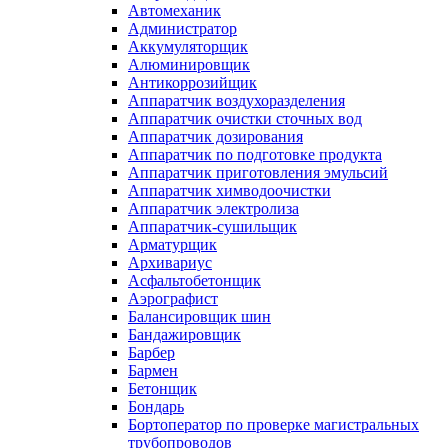
Автомеханик
Администратор
Аккумуляторщик
Алюминировщик
Антикоррозийщик
Аппаратчик воздухоразделения
Аппаратчик очистки сточных вод
Аппаратчик дозирования
Аппаратчик по подготовке продукта
Аппаратчик приготовления эмульсий
Аппаратчик химводоочистки
Аппаратчик электролиза
Аппаратчик-сушильщик
Арматурщик
Архивариус
Асфальтобетонщик
Аэрографист
Балансировщик шин
Бандажировщик
Барбер
Бармен
Бетонщик
Бондарь
Бортоператор по проверке магистральных
трубопроводов