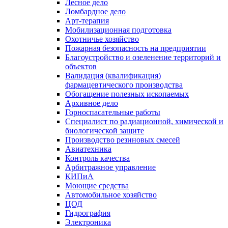
Лесное дело
Ломбардное дело
Арт-терапия
Мобилизационная подготовка
Охотничье хозяйство
Пожарная безопасность на предприятии
Благоустройство и озеленение территорий и
объектов
Валидация (квалификация)
фармацевтического производства
Обогащение полезных ископаемых
Архивное дело
Горноспасательные работы
Специалист по радиационной, химической и
биологической защите
Производство резиновых смесей
Авиатехника
Контроль качества
Арбитражное управление
КИПиА
Моющие средства
Автомобильное хозяйство
ЦОД
Гидрография
Электроника