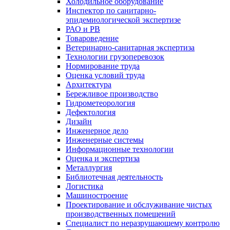
Холодильное оборудование
Инспектор по санитарно-
эпидемиологической экспертизе
РАО и РВ
Товароведение
Ветеринарно-санитарная экспертиза
Технологии грузоперевозок
Нормирование труда
Оценка условий труда
Архитектура
Бережливое производство
Гидрометеорология
Дефектология
Дизайн
Инженерное дело
Инженерные системы
Информационные технологии
Оценка и экспертиза
Металлургия
Библиотечная деятельность
Логистика
Машиностроение
Проектирование и обслуживание чистых
производственных помещений
Специалист по неразрушающему контролю