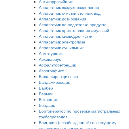
Антикоррозийщик
Аппаратчик воздухоразделения
Аппаратчик очистки сточных вод
Аппаратчик дозирования
Аппаратчик по подготовке продукта
Аппаратчик приготовления эмульсий
Аппаратчик химводоочистки
Аппаратчик электролиза
Аппаратчик-сушильщик
Арматурщик
Архивариус
Асфальтобетонщик
Аэрографист
Балансировщик шин
Бандажировщик
Барбер
Бармен
Бетонщик
Бондарь
Бортоператор по проверке магистральных
трубопроводов
Бригадир (освобожденный) по текущему
содержанию и ремонту пути и