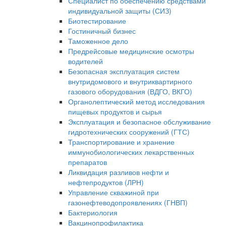
Специалист по обеспечению средствами
индивидуальной защиты (СИЗ)
Биотестирование
Гостиничный бизнес
Таможенное дело
Предрейсовые медицинские осмотры
водителей
Безопасная эксплуатация систем
внутридомового и внутриквартирного
газового оборудования (ВДГО, ВКГО)
Органолептический метод исследования
пищевых продуктов и сырья
Эксплуатация и безопасное обслуживание
гидротехнических сооружений (ГТС)
Транспортирование и хранение
иммунобиологических лекарственных
препаратов
Ликвидация разливов нефти и
нефтепродуктов (ЛРН)
Управление скважиной при
газонефтеводопроявлениях (ГНВП)
Бактериология
Вакцинопрофилактика