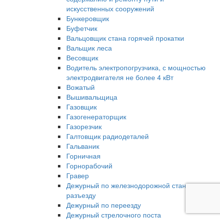
искусственных сооружений
Бункеровщик
Буфетчик
Вальцовщик стана горячей прокатки
Вальщик леса
Весовщик
Водитель электропогрузчика, с мощностью
электродвигателя не более 4 кВт
Вожатый
Вышивальщица
Газовщик
Газогенераторщик
Газорезчик
Галтовщик радиодеталей
Гальваник
Горничная
Горнорабочий
Гравер
Дежурный по железнодорожной станции,
разъезду
Дежурный по переезду
Дежурный стрелочного поста