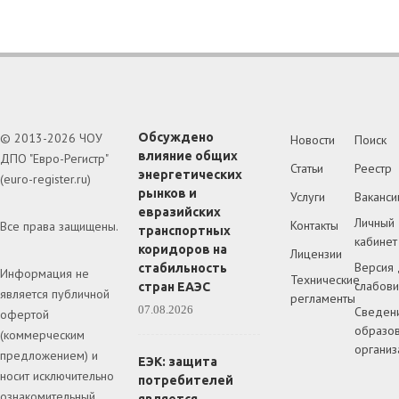
© 2013-2026 ЧОУ
Обсуждено
Новости
Поиск
влияние общих
ДПО "Евро-Регистр"
Статьи
Реестр
энергетических
(euro-register.ru)
рынков и
Услуги
Ваканси
евразийских
Личный
Контакты
Все права защищены.
транспортных
кабинет
коридоров на
Лицензии
Версия 
стабильность
Информация не
Технические
слабов
стран ЕАЭС
является публичной
регламенты
07.08.2026
Сведен
офертой
образов
(коммерческим
организ
предложением) и
ЕЭК: защита
носит исключительно
потребителей
ознакомительный