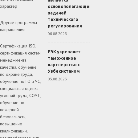
является
характер
основополагающей
задачей
технического
Другие программы
регулирования
направления:
06.08.2026
Сертификация ISO,
ЕЭК укрепляет
сертификация систем
таможенное
менеджмента
партнерство с
качества, обучение
Узбекистаном
по охране труда,
05.08.2026
обучение по ГО и ЧС,
специальная оценка
условий труда, СОУТ,
обучение по
пожарной
безопасности,
повышение
квалификации,