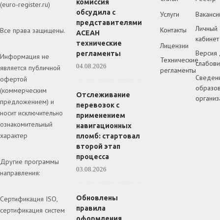
комиссия
(euro-register.ru)
обсудила с
Услуги
Ваканси
представителями
Личный
Контакты
Все права защищены.
АСЕАН
кабинет
технические
Лицензии
Версия 
регламенты
Информация не
Технические
слабов
04.08.2026
является публичной
регламенты
Сведен
офертой
образов
(коммерческим
Отслеживание
организ
предложением) и
перевозок с
носит исключительно
применением
ознакомительный
навигационных
характер
пломб: стартовал
второй этап
процесса
Другие программы
03.08.2026
направления:
Обновлены
Сертификация ISO,
правила
сертификация систем
оформления