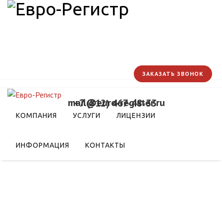
ЗАКАЗАТЬ ЗВОНОК
mail@euro-register.ru
+7 (812) 467-48-33
 Россию из стран ЕАЭС
КОМПАНИЯ
УСЛУГИ
ЛИЦЕНЗИИ
ИНФОРМАЦИЯ
КОНТАКТЫ