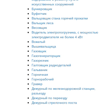
искусственных сооружений
Бункеровщик
Буфетчик
Вальцовщик стана горячей прокатки
Вальщик леса
Весовщик
Водитель электропогрузчика, с мощностью
электродвигателя не более 4 кВт
Вожатый
Вышивальщица
Газовщик
Газогенераторщик
Газорезчик
Галтовщик радиодеталей
Гальваник
Горничная
Горнорабочий
Гравер
Дежурный по железнодорожной станции,
разъезду
Дежурный по переезду
Дежурный стрелочного поста