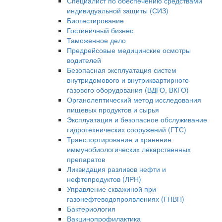
Специалист по обеспечению средствами
индивидуальной защиты (СИЗ)
Биотестирование
Гостиничный бизнес
Таможенное дело
Предрейсовые медицинские осмотры
водителей
Безопасная эксплуатация систем
внутридомового и внутриквартирного
газового оборудования (ВДГО, ВКГО)
Органолептический метод исследования
пищевых продуктов и сырья
Эксплуатация и безопасное обслуживание
гидротехнических сооружений (ГТС)
Транспортирование и хранение
иммунобиологических лекарственных
препаратов
Ликвидация разливов нефти и
нефтепродуктов (ЛРН)
Управление скважиной при
газонефтеводопроявлениях (ГНВП)
Бактериология
Вакцинопрофилактика