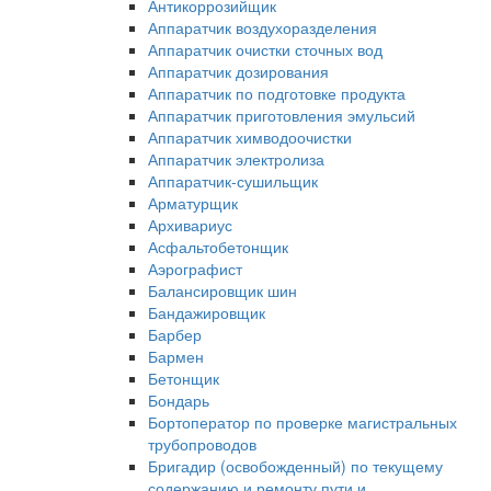
Антикоррозийщик
Аппаратчик воздухоразделения
Аппаратчик очистки сточных вод
Аппаратчик дозирования
Аппаратчик по подготовке продукта
Аппаратчик приготовления эмульсий
Аппаратчик химводоочистки
Аппаратчик электролиза
Аппаратчик-сушильщик
Арматурщик
Архивариус
Асфальтобетонщик
Аэрографист
Балансировщик шин
Бандажировщик
Барбер
Бармен
Бетонщик
Бондарь
Бортоператор по проверке магистральных
трубопроводов
Бригадир (освобожденный) по текущему
содержанию и ремонту пути и